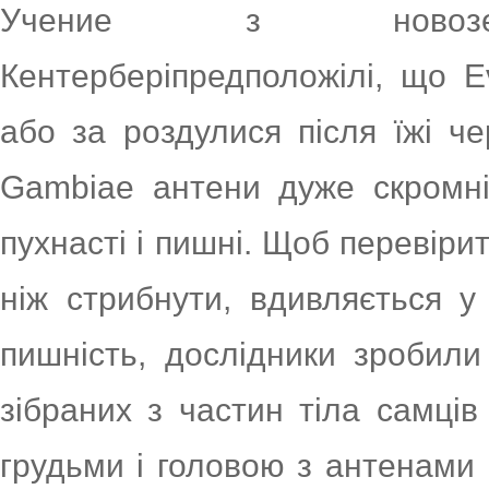
Учение з новозелан
Кентерберіпредположілі, що Ev
або за роздулися після їжі ч
Gambiae антени дуже скромні
пухнасті і пишні. Щоб перевірит
ніж стрибнути, вдивляється у
пишність, дослідники зробили
зібраних з частин тіла самців
грудьми і головою з антенами 