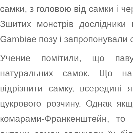
самки, з головою від самки і че
Зшитих монстрів дослідники 
Gambiae позу і запропонували 
Учение помітили, що паву
натуральних самок. Що на
відрізнити самку, всередині я
цукрового розчину. Однак як
комарами-Франкенштейн, то 