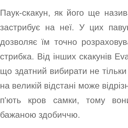
Паук-скакун, як його ще назив
застрибує на неї. У цих паву
дозволяє їм точно розраховув
стрибка. Від інших скакунів Eva
що здатний вибирати не тільки 
на великій відстані може відріз
п'ють кров самки, тому вон
бажаною здобиччю.