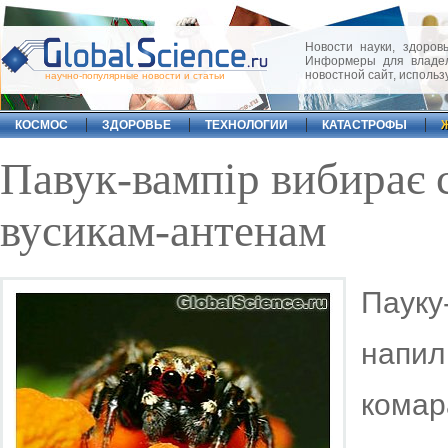
Новости науки, здоровь
Информеры для владел
новостной сайт, исполь
научно-популярные новости и статьи
КОСМОС
ЗДОРОВЬЕ
ТЕХНОЛОГИИ
КАТАСТРОФЫ
Павук-вампір вибирає 
вусикам-антенам
Паук
напи
кома