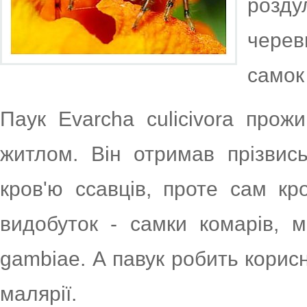
розд
черев
самок 
Паук Evarcha culicivora про
житлом. Він отримав прізвис
кров'ю ссавців, проте сам кр
видобуток - самки комарів, м
gambiae. А павук робить корис
малярії.