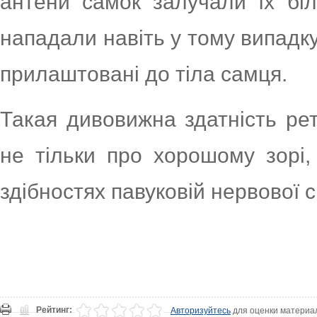
антени самок залучали їх бі
нападали навіть у тому випадк
прилаштовані до тіла самця.
Такая дивовижна здатність ре
не тільки про хорошому зорі,
здібностях павуковій нервової с
Рейтинг:
Авторизуйтесь
для оценки материа