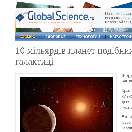
Новости науки,
Информеры для
новостной сайт
научно-популярные новости и статьи
КОСМОС
ЗДОРОВЬЕ
ТЕХНОЛОГИИ
КАТАСТРО
10 мільярдів планет подібни
галактиці
Вокру
Землю
Красн
кільк
десят
плане
Ето 
Європ
карли