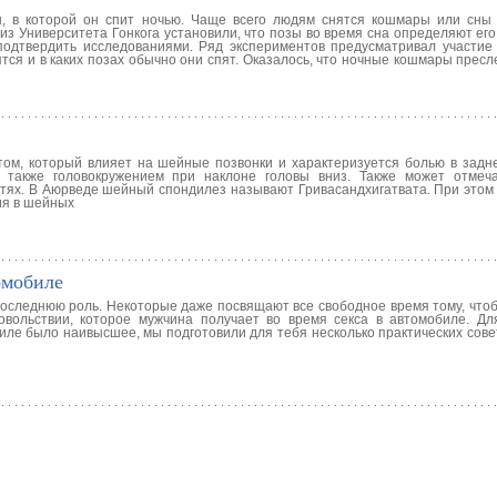
ы, в которой он спит ночью. Чаще всего людям снятся кошмары или сны 
из Университета Гонкога установили, что позы во время сна определяют ег
дтвердить исследованиями. Ряд экспериментов предусматривал участие 
ятся и в каких позах обычно они спят. Оказалось, что ночные кошмары прес
ом, который влияет на шейные позвонки и характеризуется болью в задн
а также головокружением при наклоне головы вниз. Также может отмеч
стях. В Аюрведе шейный спондилез называют Гривасандхигатвата. При этом
ия в шейных
омобиле
оследнюю роль. Некоторые даже посвящают все свободное время тому, чтоб
овольствии, которое мужчина получает во время секса в автомобиле. Дл
иле было наивысшее, мы подготовили для тебя несколько практических сове