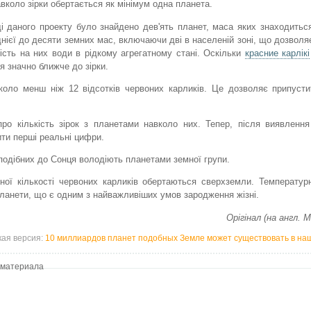
вколо зірки обертається як мінімум одна планета.
і даного проекту було знайдено дев'ять планет, маса яких знаходиться
днієї до десяти земних мас, включаючи дві в населеній зоні, що дозволя
ість на них води в рідкому агрегатному стані. Оскільки
красние карлікі
я значно ближче до зірки.
коло менш ніж 12 відсотків червоних карликів. Це дозволяє припуст
ро кількість зірок з планетами навколо них. Тепер, після виявленн
ити перші реальні цифри.
подібних до Сонця володіють планетами земної групи.
ьної кількості червоних карликів обертаються сверхземли. Температур
планети, що є одним з найважливіших умов зародження жізні.
Орігінал (на англ. 
кая версия:
10 миллиардов планет подобных Земле может существовать в наш
 материала