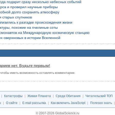
года подарит сразу несколько небесных событий
рса и проверил научные приборы
обной долго сохранять атмосферу
и старых спутников
лизились к разгадке происхождения жизни
уктуры, похожие на пчелиные соты
осмонавтов на Международную космическую станцию
х сверхновых в истории Вселенной
риев нет. Будьте первым!
, чтобы иметь возможность оставлять комментарии.
|
Катастрофы
|
Живая Планета
|
Среда Обитания
|
Читательский ТОП
ы
|
О сайте
|
E-mail рассылка
|
Как включить JavaScript
|
Полезно знать
© 2007-2026 GlobalScience.ru