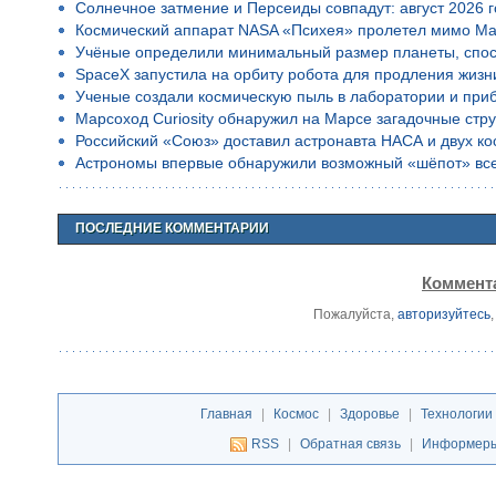
Солнечное затмение и Персеиды совпадут: август 2026 
Космический аппарат NASA «Психея» пролетел мимо Ма
Учёные определили минимальный размер планеты, спос
SpaceX запустила на орбиту робота для продления жизн
Ученые создали космическую пыль в лаборатории и приб
Марсоход Curiosity обнаружил на Марсе загадочные стр
Российский «Союз» доставил астронавта НАСА и двух к
Астрономы впервые обнаружили возможный «шёпот» все
ПОСЛЕДНИЕ КОММЕНТАРИИ
Коммента
Пожалуйста,
авторизуйтесь
Главная
|
Космос
|
Здоровье
|
Технологии
RSS
|
Обратная связь
|
Информер