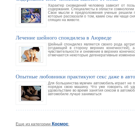
Характер сновидений человека зависит от поз
содержания. Специалисты в области сомнологии 
Свои мысли и предположения ученые решили по
которые рассказали о том, какие сны им чаще сн
спящих на животе.
Лечение шейного спондилеза в Аюрведе
Шейный спондилез является своего рода артрит
(отдающей в сторону верхних конечностей), 
чувствительности и онемение в верхних конечно
отмечаются некоторые дегенеративные изменен
Опытные любовники практикуют секс даже в авт
Для большинства мужчин автомобиль играет не п
порядок свою машину. Что уже говорить об уд
удовольствие во время занятия сексом в автомоб
автомобиле лучше заниматься
Еще из категории
Космос
: