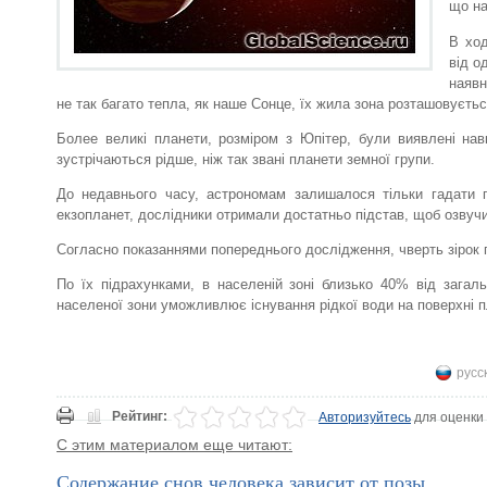
що на
В ход
від о
наявн
не так багато тепла, як наше Сонце, їх жила зона розташовуєтьс
Более великі планети, розміром з Юпітер, були виявлені нав
зустрічаються рідше, ніж так звані планети земної групи.
До недавнього часу, астрономам залишалося тільки гадати п
екзопланет, дослідники отримали достатньо підстав, щоб озвуч
Согласно показаннями попереднього дослідження, чверть зірок 
По їх підрахунками, в населеній зоні близько 40% від загал
населеної зони уможливлює існування рідкої води на поверхні 
русс
Рейтинг:
Авторизуйтесь
для оценки
С этим материалом еще читают:
Содержание снов человека зависит от позы