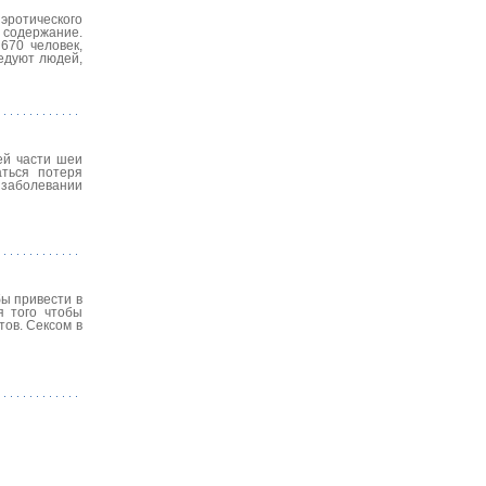
эротического
о содержание.
670 человек,
ледуют людей,
ей части шеи
аться потеря
 заболевании
ы привести в
я того чтобы
тов. Сексом в