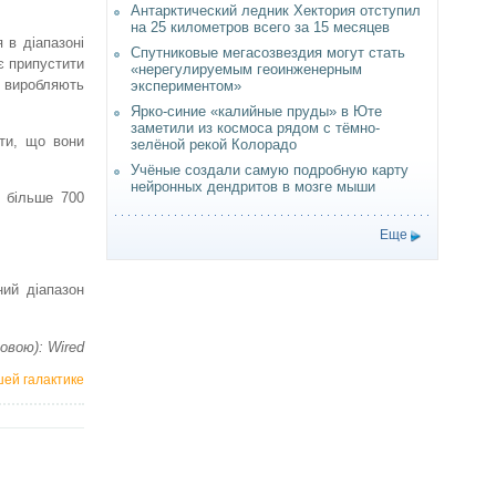
Антарктический ледник Хектория отступил
на 25 километров всего за 15 месяцев
 в діапазоні
Спутниковые мегасозвездия могут стать
є припустити
«нерегулируемым геоинженерным
виробляють
экспериментом»
Ярко-синие «калийные пруды» в Юте
заметили из космоса рядом с тёмно-
ити, що вони
зелёной рекой Колорадо
Учёные создали самую подробную карту
нейронных дендритов в мозге мыши
я більше 700
Еще
ний діапазон
Мовою): Wired
ей галактике