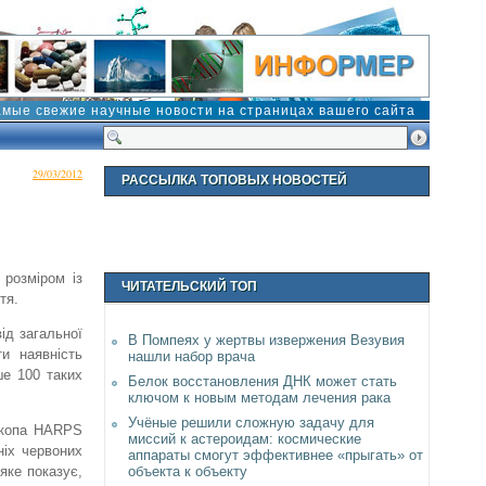
амые свежие научные новости на страницах вашего сайта
29/03/2012
РАССЫЛКА ТОПОВЫХ НОВОСТЕЙ
 розміром із
ЧИТАТЕЛЬСКИЙ ТОП
тя.
ід загальної
В Помпеях у жертвы извержения Везувия
ти наявність
нашли набор врача
ше 100 таких
Белок восстановления ДНК может стать
ключом к новым методам лечения рака
Учёные решили сложную задачу для
скопа HARPS
миссий к астероидам: космические
ніх червоних
аппараты смогут эффективнее «прыгать» от
объекта к объекту
яке показує,