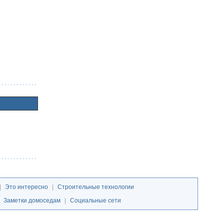
|
Это интересно
|
Строительные технологии
|
Заметки домоседам
|
Социальные сети