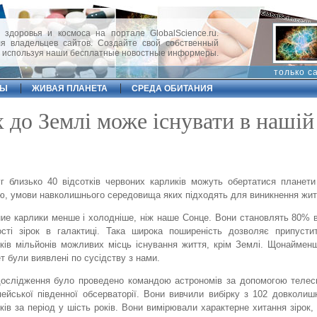
 здоровья и космоса на портале GlobalScience.ru.
 владельцев сайтов. Создайте свой собственный
, используя наши бесплатные новостные информеры.
только с
ФЫ
ЖИВАЯ ПЛАНЕТА
СРЕДА ОБИТАНИЯ
х до Землі може існувати в нашій
г близько 40 відсотків червоних карликів можуть обертатися планети
, умови навколишнього середовища яких підходять для виникнення жит
ие карлики менше і холодніше, ніж наше Сонце. Вони становлять 80% в
ості зірок в галактиці. Така широка поширеність дозволяє припусти
ків мільйонів можливих місць існування життя, крім Землі. Щонаймен
т були виявлені по сусідству з нами.
дослідження було проведено командою астрономів за допомогою теле
ейської південної обсерваторії. Вони вивчили вибірку з 102 довколиш
ків за період у шість років. Вони вимірювали характерне хитання зірок, 