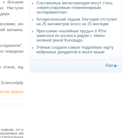
м з більшою
Спутниковые мегасозвездия могут стать
«нерегулируемым геоинженерным
і. Наступні
экспериментом»
ідера.
Антарктический ледник Хектория отступил
ухомим, він
на 25 километров всего за 15 месяцев
ній ватажка,
Ярко-синие «калийные пруды» в Юте
заметили из космоса рядом с тёмно-
зелёной рекой Колорадо
ослідженою",
Учёные создали самую подробную карту
ої поведінки
нейронных дендритов в мозге мыши
Еще
 птахів, від
 Sciencedaily
честве лидера
навыки, но и
вершаемые им
ессиональных