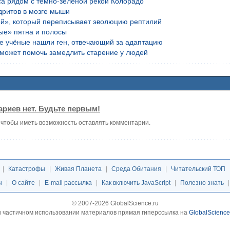
са рядом с тёмно-зелёной рекой Колорадо
дритов в мозге мыши
ой», который переписывает эволюцию рептилий
ые» пятна и полосы
ие учёные нашли ген, отвечающий за адаптацию
е может помочь замедлить старение у людей
риев нет. Будьте первым!
, чтобы иметь возможность оставлять комментарии.
|
Катастрофы
|
Живая Планета
|
Среда Обитания
|
Читательский ТОП
ы
|
О сайте
|
E-mail рассылка
|
Как включить JavaScript
|
Полезно знать
© 2007-2026 GlobalScience.ru
 частичном использовании материалов прямая гиперссылка на
GlobalScience