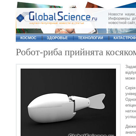
Новости науки,
Информеры для
новостной сайт
научно-популярные новости и статьи
КОСМОС
ЗДОРОВЬЕ
ТЕХНОЛОГИИ
КАТАСТРО
Робот-риба прийнята косяком
Зада
відбу
може 
Серія
уніве
Одног
епіце
натхн
успіш
Двіже
анало