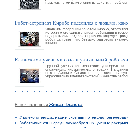
навыков, путем выключения из действий проблем
Робот-астронавт Киробо поделился с людьми, како
Японским говорящим роботом Киробо, ответстве
история о его удивительном пребывании в космо
подарить ему подарок к приближающемуся рожде
робот дал ответ, что безумно рад этому знаком
космосе
Казанскими учеными создан уникальный робот-хи
Группой ученых из казанского университета
сложнейших хирургических операций. На данны
штатов Америки. Согласно предоставленной жур
хирургическим вмешательством. В качестве респ
Еще из категории
Живая Планета
:
У млекопитающих нашли скрытый потенциал регенерац
Заботливые отцы среди паукообразных: ученые раскрыл