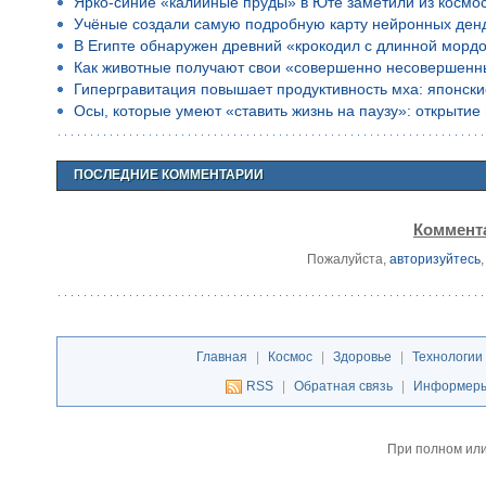
Ярко-синие «калийные пруды» в Юте заметили из космо
Учёные создали самую подробную карту нейронных ден
В Египте обнаружен древний «крокодил с длинной морд
Как животные получают свои «совершенно несовершенн
Гипергравитация повышает продуктивность мха: японск
Осы, которые умеют «ставить жизнь на паузу»: открыти
ПОСЛЕДНИЕ КОММЕНТАРИИ
Коммента
Пожалуйста,
авторизуйтесь
Главная
|
Космос
|
Здоровье
|
Технологии
RSS
|
Обратная связь
|
Информер
При полном или