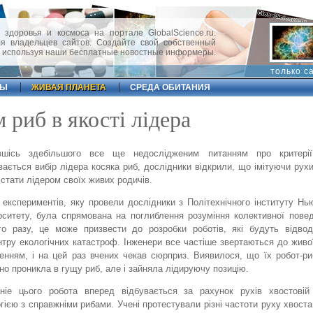
 здоровья и космоса на портале GlobalScience.ru.
 владельцев сайтов. Создайте свой собственный
, используя наши бесплатные новостные информеры.
только с
ФЫ
ЖИВАЯ ПЛАНЕТА
СРЕДА ОБИТАНИЯ
 риб в якості лідера
вшісь здебільшого все ще недослідженим питанням про критері
вається вибір лідера косяка риб, дослідники відкрили, що імітуючи рухи
стати лідером своїх живих родичів.
 експериментів, яку провели дослідники з Політехнічного інституту Нь
рситету, була спрямована на поглиблення розуміння колективної повед
о разу, це може призвести до розробки роботів, які будуть відвод
нтру екологічних катастроф. Інженери все частіше звертаються до живо
енням, і на цей раз вчених чекав сюрприз. Виявилося, що їх робот-ри
но проникла в гущу риб, але і зайняла лідируючу позицію.
ніе цього робота вперед відбувається за рахунок рухів хвостовій 
гією з справжніми рибами. Учені протестували різні частоти руху хвоста 