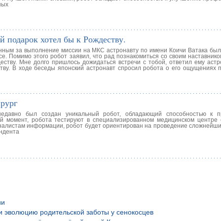
ных
й подарок хотел бы к Рождеству.
нным за выполнение миссии на МКС астронавту по имени Коичи Ватака был
се. Помимо этого робот заявил, что рад познакомиться со своим наставник
ству. Мне долго пришлось дожидаться встречи с тобой, ответил ему астро
ству. В ходе беседы японский астронавт спросил робота о его ощущениях 
рург
 недавно был создан уникальный робот, обладающий способностью к п
й момент, робота тестируют в специализированном медицинском центре
налистам информации, робот будет ориентирован на проведение сложнейши
ондента
ии
и эволюцию родительской заботы у сенокосцев