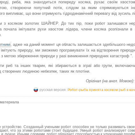
ироді, риба, яка знаходиться попереду косяка, рухає своїм хвосто
отою, створюючи попутний потік, слідом за яким спрямовуються інш
ого випливає, що вони отримують гідродинамічний перевагу від зусиль л
ом з косяком золотих ШАЙНЕР. До тих пір, поки робот залишався нер
 почала імітувати рухи хвостом лідера, члени косяка розпізнали в 
.
отнимі
, адже на даний момент ця область залишається здебільшого нед
 імітують природу, ми зможемо програмувати їх на відтворення природн
, з метою збереження природи у разі виникнення природних катастроф ".
ти риб та інших тварин, які збираються в зграї або групи, включаючи
д створених людиною небезпек, таких як плотіни.
Орігінал (на англ. Мовою):
русская версия:
Робот-рыба принята косяком рыб в ка
 материала
устройство. Созданный учеными робот способен не только развивать свои 
дают, что за этими роботами стоит будущее. Умный робот анализирует со
е и лучше. Иными словами, робот обладает способностью к улучшению проф