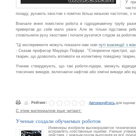
У пр
част
позаду, рухають хвостом з помітно більш низькою частотою, з ч
Вначале вчені помістили робота в гідродинамічну трубу раз
привертав до себе мало уваги. Але як тільки підставна риба
сповільнили руху хвостами і почали рухатися слідом за роботом
"Ці експерименти можуть показати нам нові
путі взаємодії з жів
- Сказав професор Мауріціо Пофрірі. "Створюючи пристрої, що
тварин, що дозволить впливати на колективну поведінку тварин
Учение стверджують, що такі роботи-лідери, зможуть відводи
токсичних викидів, включаючи нафтові або хімічні викиди або ві
Рейтинг:
Авторизуйтесь
для оценки
С этим материалом еще читают:
Ученые создали обучаемых роботов
Инженеры изобрели высокоразвитое техническое 
исправлять собственные ошибки. Ученые утверж
действия, с каждым разом выполняя их всё лучш