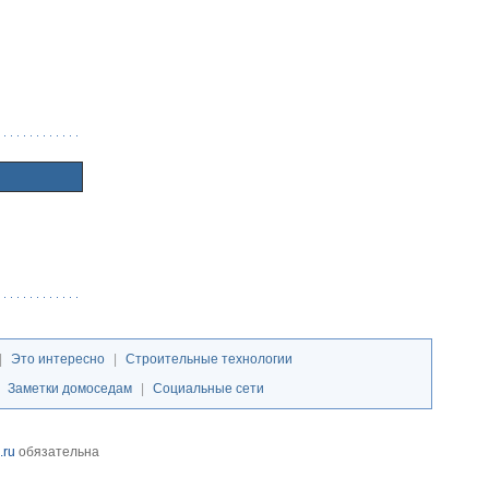
|
Это интересно
|
Строительные технологии
|
Заметки домоседам
|
Социальные сети
.ru
обязательна