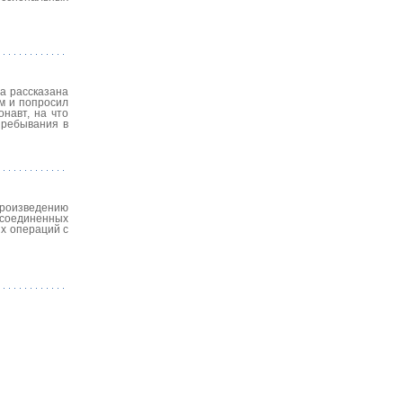
а рассказана
ом и попросил
навт, на что
пребывания в
роизведению
 соединенных
х операций с