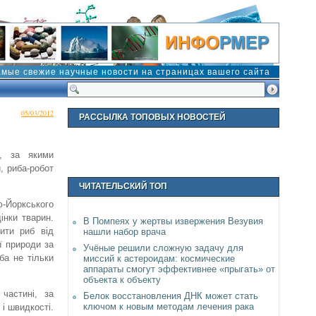
амые свежие научные новости на страницах вашего сайта
05/03/2012
РАССЫЛКА ТОПОВЫХ НОВОСТЕЙ
ї, за якими
, риба-робот
ЧИТАТЕЛЬСКИЙ ТОП
ю-Йоркського
інки тварин.
В Помпеях у жертвы извержения Везувия
ити риб від
нашли набор врача
ї природи за
Учёные решили сложную задачу для
ба не тільки
миссий к астероидам: космические
аппараты смогут эффективнее «прыгать» от
объекта к объекту
частині, за
Белок восстановления ДНК может стать
ключом к новым методам лечения рака
і швидкості.