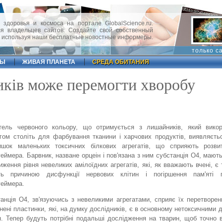
 здоровья и космоса на портале GlobalScience.ru.
 владельцев сайтов. Создайте свой собственный
, используя наши бесплатные новостные информеры.
только с
ФЫ
ЖИВАЯ ПЛАНЕТА
СРЕДА ОБИТАНИЯ
ків може перемогти хворобу
ітель червоного кольору, що отримується з лишайників, який викор
гом століть для фарбування тканини і харчових продуктів, виявляєть
ишок маленьких токсичних білкових агрегатів, що сприяють розви
еймера. Барвник, назване орцеін і пов'язана з ним субстанція O4, мают
иження рівня невеликих амілоїдних агрегатів, які, як вважають вчені, є 
ть причиною дисфункції нервових клітин і погіршення пам'яті 
еймера.
анція O4, зв'язуючись з невеликими агрегатами, сприяє їх перетворен
нені пластинки, які, на думку дослідників, є в основному нетоксичними 
н. Тепер будуть потрібні подальші дослідження на тварин, щоб точно 