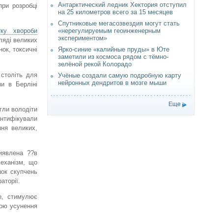
Антарктический ледник Хектория отступил
при розробці
на 25 километров всего за 15 месяцев
Спутниковые мегасозвездия могут стать
«нерегулируемым геоинженерным
тку хвороби
экспериментом»
ляді великих
Ярко-синие «калийные пруды» в Юте
ок, токсичні
заметили из космоса рядом с тёмно-
зелёной рекой Колорадо
 століть для
Учёные создали самую подробную карту
нейронных дендритов в мозге мыши
и в Берліні
.
Еще
гли володіти
ентифікували
ня великих,
виявлена ??в
механізм, що
шок скупчень
аторії.
е, стимулює
тою усунення