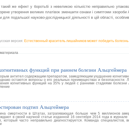
такий же ефект у боротьбі з невеликою кількістю неправильно упакова
корене утворення великих платівок зменшити ознаки і симптоми хвороби
 для подальшої науково-дослідницької діяльності в цій області, особливо
усская версия:
Естественный краситель лишайников может победить болезнь
 материала
когнитивных функций при раннем болезни Альцгеймера
торым антител содержащим препаратом, замедляющим ухудшение когнитивн
однако остаются вопросы о его реальных преимуществах и безопасности. Л
ения когнитивных функций на 35% у людей с ранними стадиями болезни 
дление
остирован подтип Альцгеймера
ина смертности в Штатах, затрагивающая больше чем 5 миллионов аме
ждают в своей научной статье изданной 16 сентября 2014 года в журнале 
, который часто неправильно диагностируется. Команда специалистов, в
и