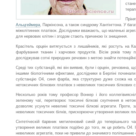
стане
терапі
Прін
Альцгеймера
, Паркінсона, а також синдрому Хантінгтона. У баг
міжклітинних платівок. Дослідники вважають, що маленькі агрег
для нервових клітин і згодом стають причиною їх знищення.
Красітель орцеін витягується з лишайників, які ростуть на 
фарбування тканин і харчових продуктів. Вісім років тому 
досліджував сотні природних речовин з метою знайти потенційн
Среді тих субстанцій, які він виявив, були і орцеін, речовина,
іншими біологічними ефектами, дослідники в Берліні починали
субстанцію O4, синя фарба, яка структурно дуже схожа на 
нетоксичних білкових платівок з невеликих токсичних білкових с
Несколько років тому професор Вонкер і його коллегівияснілі
зеленому чаї, перетворює токсичні білкові скупчення в нето
дозволяє усунути невеликі токсичні білкові агрегати. Проте,
невеликих токсичних білків, прискорюючи утворення великих пла
Сінтетіческій барвник метиленовий синій до теперішнього ч
утворення великих платівок подібно до того, як це робить O4. 
невеликих агрегатів, поки не привели до значимого поліпшенню