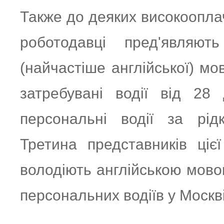
Также до деяких високоопл
роботодавці пред'являют
(найчастіше англійської) мо
затребувані водії від 28
персональні водії за рід
Третина представників ціє
володіють англійською мово
персональних водіїв у Москв