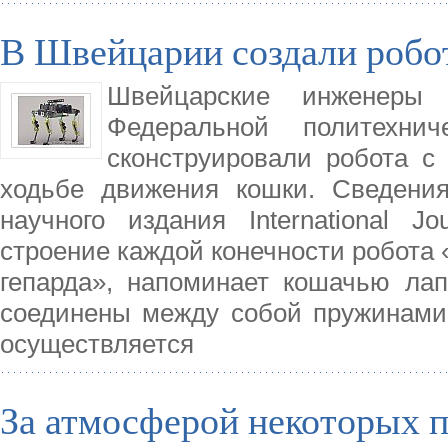
В Швейцарии создали робот
Швейцарские инженеры 
Федеральной политехн
сконструировали робота с
ходьбе движения кошки. Сведени
научного издания International J
строение каждой конечности робота 
гепарда», напоминает кошачью лап
соединены между собой пружинами.
осуществляется
За атмосферой некоторых п