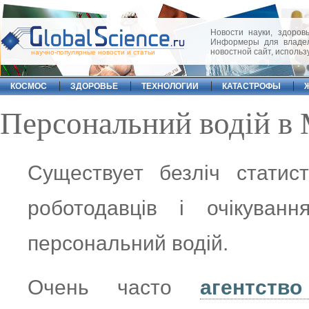
Новости науки, здоровь
Информеры для владел
новостной сайт, исполь
научно-популярные новости и статьи
КОСМОС
ЗДОРОВЬЕ
ТЕХНОЛОГИИ
КАТАСТРОФЫ
Персональний водій в 
Существует безліч статис
роботодавців і очікуван
персональний водій.
Очень часто
агентств