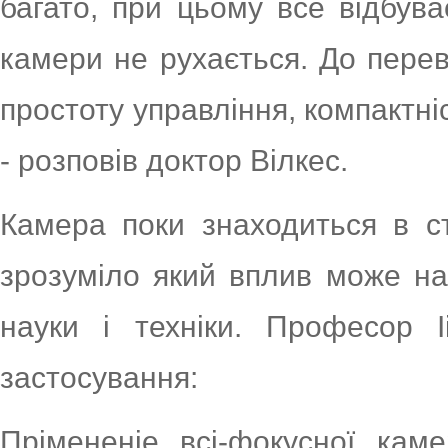
багато, при цьому все відбува
камери не рухається. До пере
простоту управління, компактніс
- розповів доктор Вілкес.
Камера поки знаходиться в ст
зрозуміло який вплив може на
науки і техніки. Професор І
застосування:
Прімененіе всі-фокусної кам