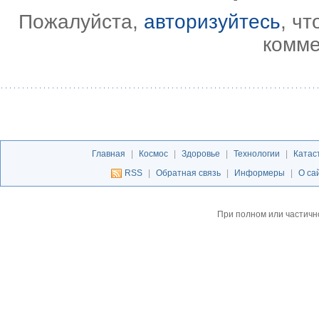
Пожалуйста,
авторизуйтесь
, ч
комме
Главная
|
Космос
|
Здоровье
|
Технологии
|
Катас
RSS
|
Обратная связь
|
Информеры
|
О са
При полном или частичн