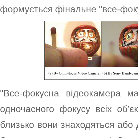
формується фінальне "все-фок
"Все-фокусна відеокамера ма
одночасного фокусу всіх об'єк
близько вони знаходяться або д