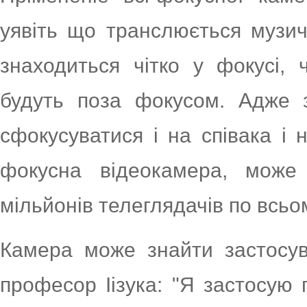
уявіть що транслюється музич
знаходиться чітко у фокусі,
будуть поза фокусом. Адже з
сфокусуватися і на співака і 
фокусна відеокамера, може 
мільйонів телеглядачів по всьом
Камера може знайти застосув
професор Іізука: "Я застосую