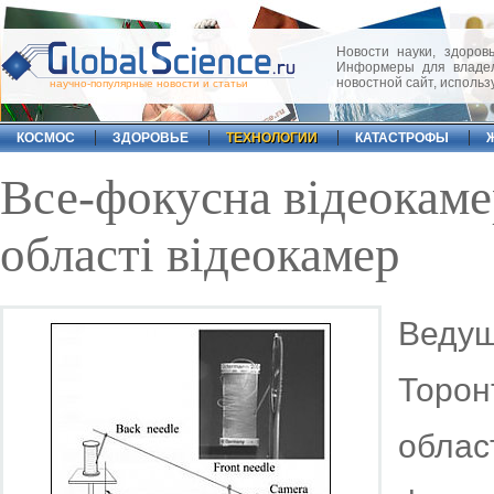
Новости науки, здоровь
Информеры для владел
новостной сайт, исполь
научно-популярные новости и статьи
КОСМОС
ЗДОРОВЬЕ
ТЕХНОЛОГИИ
КАТАСТРОФЫ
Все-фокусна відеокаме
області відеокамер
Ведущі
Торо
облас