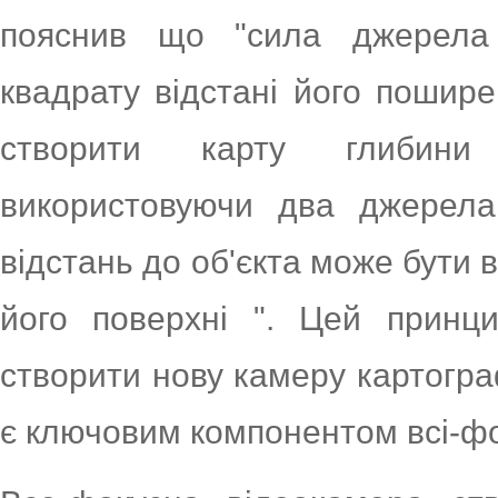
пояснив що "сила джерела 
квадрату відстані його пошир
створити карту глибини
використовуючи два джерела,
відстань до об'єкта може бути 
його поверхні ". Цей принци
створити нову камеру картогра
є ключовим компонентом всі-фо