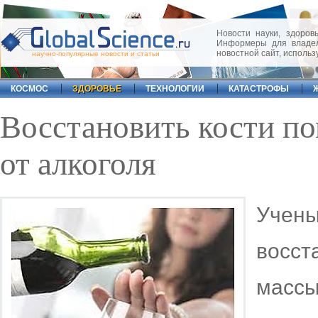
Новости науки, здоровь
Информеры для владел
новостной сайт, исполь
научно-популярные новости и статьи
КОСМОС
ЗДОРОВЬЕ
ТЕХНОЛОГИИ
КАТАСТРОФЫ
Восстановить кости п
от алкоголя
Учены
восст
массы