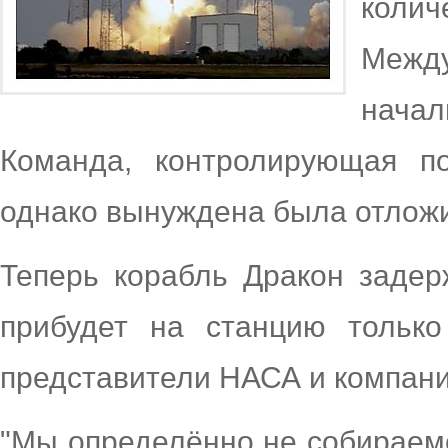
кол
Между
нача
Команда, контролирующая по
однако вынуждена была отложи
Теперь корабль Дракон задерж
прибудет на станцию только
представители НАСА и компани
"Мы определённо не собираемс