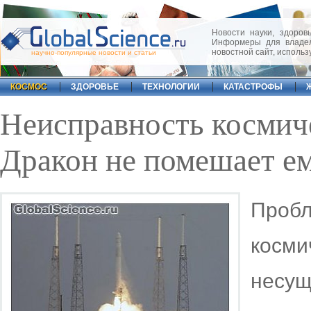
Новости науки, здоровь
Информеры для владел
новостной сайт, исполь
научно-популярные новости и статьи
КОСМОС
ЗДОРОВЬЕ
ТЕХНОЛОГИИ
КАТАСТРОФЫ
Неисправность космич
Дракон не помешает е
Про
косм
нес