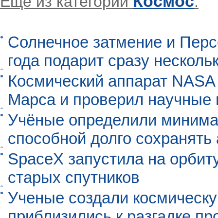
Космос
Еще из категории
:
Солнечное затмение и Перс
года подарит сразу нескол
Космический аппарат NASA
Марса и проверил научные
Учёные определили минима
способной долго сохранять
SpaceX запустила на орбит
старых спутников
Ученые создали космическу
приблизились к разгадке п