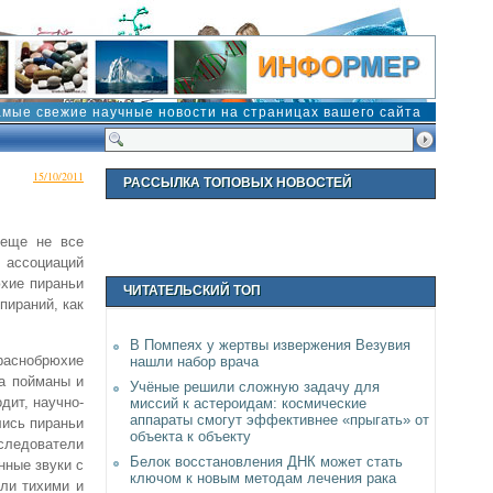
амые свежие научные новости на страницах вашего сайта
15/10/2011
РАССЫЛКА ТОПОВЫХ НОВОСТЕЙ
 еще не все
 ассоциаций
юхие пираньи
ЧИТАТЕЛЬСКИЙ ТОП
пираний, как
В Помпеях у жертвы извержения Везувия
краснобрюхие
нашли набор врача
да пойманы и
Учёные решили сложную задачу для
дит, научно-
миссий к астероидам: космические
аппараты смогут эффективнее «прыгать» от
лись пираньи
объекта к объекту
сследователи
Белок восстановления ДНК может стать
нные звуки с
ключом к новым методам лечения рака
ыли тихими и