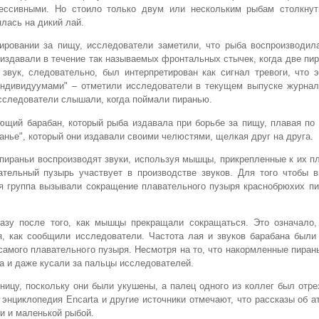
рессивными. Но стоило только двум или нескольким рыбам столкнут
лась на дикий лай.
ировании за пищу, исследователи заметили, что рыба воспроизводила
 издавали в течение так называемых фронтальных стычек, когда две пи
звук, следовательно, был интерпретирован как сигнал тревоги, что 
дивидуумами" – отметили исследователи в текущем выпуске журнала 
 исследователи слышали, когда поймали пиранью.
ающий барабан, который рыба издавала при борьбе за пищу, плавая по 
канье", который они издавали своими челюстями, щелкая друг на друга.
пираньи воспроизводят звуки, используя мышцы, прикрепленные к их 
ательный пузырь участвует в производстве звуков. Для того чтобы в
ная группа вызывали сокращение плавательного пузыря краснобрюхих п
сразу после того, как мышцы прекращали сокращаться. Это означало
я, как сообщили исследователи. Частота лая и звуков барабана были
самого плавательного пузыря. Несмотря на то, что накормленные пиран
га и даже кусали за пальцы исследователей.
ицу, поскольку они были укушены, а палец одного из коллег был отре
 энциклопедия Encarta и другие источники отмечают, что рассказы об а
и и маленькой рыбой.