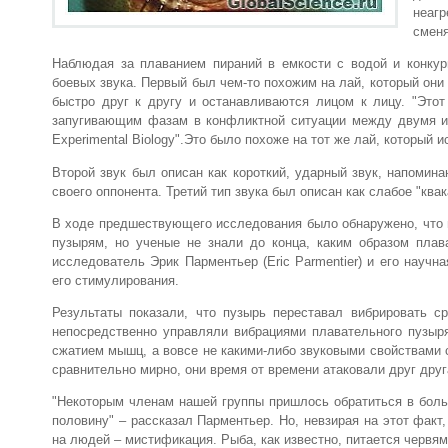
неаг
сменя
Наблюдая за плаванием пираний в емкости с водой и конкур
боевых звука. Первый был чем-то похожим на лай, который они
быстро друг к другу и останавливаются лицом к лицу. "Этот 
запугивающим фазам в конфликтной ситуации между двумя ин
Experimental Biology".Это было похоже на тот же лай, который
Второй звук был описан как короткий, ударный звук, напомин
своего оппонента. Третий тип звука был описан как слабое "ква
В ходе предшествующего исследования было обнаружено, что 
пузырям, но ученые не знали до конца, каким образом плав
исследователь Эрик Парментьер (Eric Parmentier) и его науч
его стимулирования.
Результаты показали, что пузырь переставал вибрировать 
непосредственно управляли вибрациями плавательного пузыр
сжатием мышц, а вовсе не какими-либо звуковыми свойствами 
сравнительно мирно, они время от времени атаковали друг дру
"Некоторым членам нашей группы пришлось обратиться в больн
половину" – рассказал Парментьер. Но, невзирая на этот факт,
на людей – мистификация. Рыба, как известно, питается червям