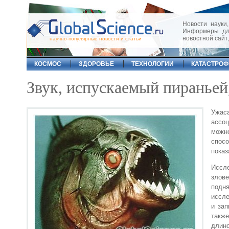
Новости науки,
Информеры для
новостной сайт
научно-популярные новости и статьи
КОСМОС
ЗДОРОВЬЕ
ТЕХНОЛОГИИ
КАТАСТРО
Звук, испускаемый пираньей,
Ужас
ассо
можно
спосо
показ
Иссле
злове
подня
иссле
и зап
также
длино