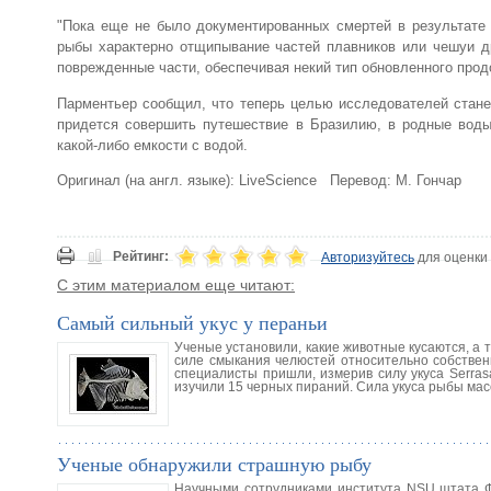
"Пока еще не было документированных смертей в результате 
рыбы характерно отщипывание частей плавников или чешуи др
поврежденные части, обеспечивая некий тип обновленного прод
Парментьер сообщил, что теперь целью исследователей стане
придется совершить путешествие в Бразилию, в родные воды
какой-либо емкости с водой.
Оригинал (на англ. языке): LiveScience Перевод: М. Гончар
Рейтинг:
Авторизуйтесь
для оценки
С этим материалом еще читают:
Самый сильный укус у пераньи
Ученые установили, какие животные кусаются, а 
силе смыкания челюстей относительно собствен
специалисты пришли, измерив силу укуса Serra
изучили 15 черных пираний. Сила укуса рыбы масс
Ученые обнаружили страшную рыбу
Научными сотрудниками института NSU штата Ф