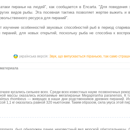
атаки пираньи на людей", как сообщается в Encarta. "Для поведения
угих видов рыбы. Эта посевная тактика позволяет жертве выжить и в
овольственного ресурса для пираний".
т изучение особенностей звуковых способностей рыб в период спарив
 пираний, для новых открытий, поскольку рыба не способна к воспро
українська версія:
Звук, що випускається піраньєю, так само страшний
 материала
точнее кусались сильнее всех. Среди всех известных науке позвоночных рек
ной массы оказались ископаемые мегапираньи Megapiranha paranensis. К т
salmus rhombeus — живущих в наши дни родственников древних пираний. И
ой 1,1 кг оказалась равной 320 ньютонам. Таким образом, сила укуса этой пи
лорида, был обнаружен ранее неизвестный вид морской обитательницы.