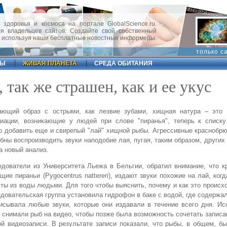
 здоровья и космоса на портале GlobalScience.ru.
 владельцев сайтов. Создайте свой собственный
, используя наши бесплатные новостные информеры.
только с
ФЫ
ЖИВАЯ ПЛАНЕТА
СРЕДА ОБИТАНИЯ
 так же страшен, как и ее укус
ающий образ с острыми, как лезвие зубами, хищная натура – это
циации, возникающие у людей при слове "пиранья", теперь к списку
 добавить еще и свирепый "лай" хищной рыбы. Агрессивные краснобр
бны воспроизводить звуки наподобие лая, пугая, таким образом, других 
а новый анализ.
дователи из Университета Льежа в Бельгии, обратил внимание, что 
щие пираньи (Pygocentrus nattereri), издают звуки похожие на лай, ког
ты из воды людьми. Для того чтобы выяснить, почему и как это происхо
довательская группа установила гидрофон в баке с водой, где содержа
исывала любые звуки, которые они издавали в течение всего дня. И
 снимали рыб на видео, чтобы позже была возможность сочетать записа
й видеозаписи. В результате записи показали, что рыбы, в общем, б