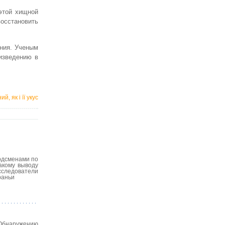
 этой хищной
осстановить
ания. Ученым
изведению в
, як і її укус
ордсменами по
акому выводу
сследователи
раньи
 Обнаружению