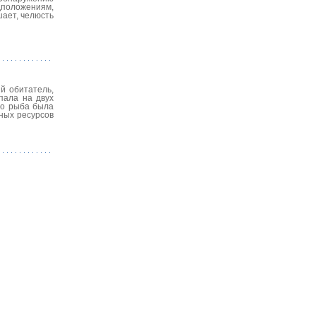
дположениям,
ает, челюсть
й обитатель,
пала на двух
но рыба была
ных ресурсов