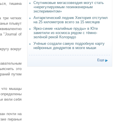
Спутниковые мегасозвездия могут стать
ься, тишина
«нерегулируемым геоинженерным
экспериментом»
Антарктический ледник Хектория отступил
 три четких
на 25 километров всего за 15 месяцев
раньи плывут
Ярко-синие «калийные пруды» в Юте
эквивалентно
заметили из космоса рядом с тёмно-
"Journal of
зелёной рекой Колорадо
Учёные создали самую подробную карту
нейронных дендритов в мозге мыши
кругу вокруг
Еще
плавательным
ыяснить это
ираний путем
, что мышцы
 определены
ьи вели себя
зан почти на
таке пираньи