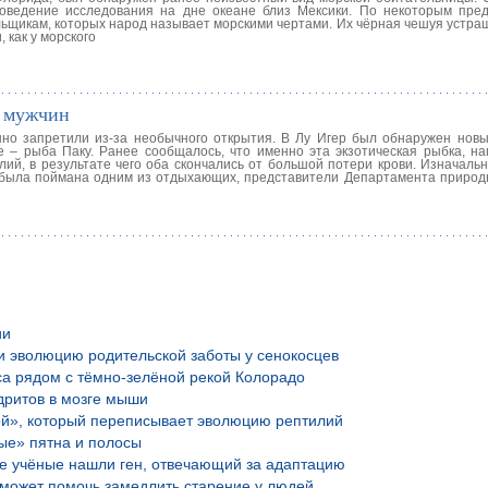
оведение исследования на дне океане близ Мексики. По некоторым пре
ьщикам, которых народ называет морскими чертами. Их чёрная чешуя устраш
, как у морского
т мужчин
но запретили из-за необычного открытия. В Лу Игер был обнаружен новы
– рыба Паку. Ранее сообщалось, что именно эта экзотическая рыбка, на
лий, в результате чего оба скончались от большой потери крови. Изначаль
на была поймана одним из отдыхающих, представители Департамента природ
ии
и эволюцию родительской заботы у сенокосцев
са рядом с тёмно-зелёной рекой Колорадо
дритов в мозге мыши
ой», который переписывает эволюцию рептилий
ые» пятна и полосы
ие учёные нашли ген, отвечающий за адаптацию
е может помочь замедлить старение у людей