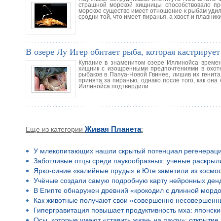
страшной морской хищницы способствовало пр
морское существо имеет отношение к рыбам удил
сродни той, что имеет пиранья, а хвост и плавники
В озере Лу Игер обитает рыба, которая кастрируе
Купание в знаменитом озере Иллинойса времен
хищник с изощренными предпочтениями в охоте 
рыбаков в Папуа-Новой Гвинее, лишив их генита
принята за пиранью, однако после того, как о
Иллинойса подтвердили
Еще из категории
Живая Планета
:
У млекопитающих нашли скрытый потенциал регенерац
Заботливые отцы среди паукообразных: ученые раскрыл
Ярко-синие «калийные пруды» в Юте заметили из космо
Учёные создали самую подробную карту нейронных ден
В Египте обнаружен древний «крокодил с длинной морд
Как животные получают свои «совершенно несовершенн
Гипергравитация повышает продуктивность мха: японск
Осы, которые умеют «ставить жизнь на паузу»: открыти