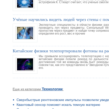
астрофизик К. Стюарт считает, что ученые смогли
Учёные научились видеть людей через стены с п
Экспертные специалисты в области физики рас
проводить луч через предметы. Сигнальный Wi-
пропустив через предмет и найдя точку соприко
определяя его рост, вес и прочие
Китайские физики телепортировали фотоны на ра
Мы привыкли ассоциировать телепортацию с науч
китайские физики побили рекорд по дальности
достижение той же команды вновь бьет рекорды
совсем так, как это представлено в "Звездном 
его.
Еще из категории
Технологии
:
Сверхбыстрые рентгеновские импульсы позволили увиде
Квантовый сенсор поможет искать темную материю