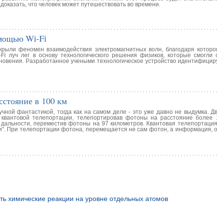
 доказать, что человек может путешествовать во времени.
омощью Wi-Fi
крыли феномен взаимодействия электромагнитных волн, благодаря которо
Fi луч лег в основу технологического решения физиков, которые смогли о
сновения. Разработанное учеными технологическое устройство идентифициру
сстояние в 100 км
ной фантастикой, тогда как на самом деле - это уже давно не выдумка. Дв
 квантовой телепортации, телепортировав фотоны на расстояние более 
 дальности, переместив фотоны на 97 километров. Квантовая телепортация
пути". При телепортации фотона, перемещается не сам фотон, а информация
ть химические реакции на уровне отдельных атомов