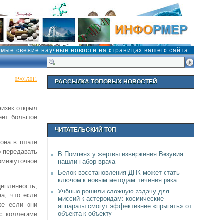
амые свежие научные новости на страницах вашего сайта
05/01/2011
РАССЫЛКА ТОПОВЫХ НОВОСТЕЙ
физик открыл
меет большое
ЧИТАТЕЛЬСКИЙ ТОП
сона в штате
о передавать
В Помпеях у жертвы извержения Везувия
ромежуточное
нашли набор врача
Белок восстановления ДНК может стать
ключом к новым методам лечения рака
цепленность,
Учёные решили сложную задачу для
а, что если
миссий к астероидам: космические
же если они
аппараты смогут эффективнее «прыгать» от
объекта к объекту
 с коллегами