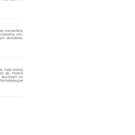
му научились
тразить его,
ет человека,
а года назад
16 км. Новое
 выглядит не
, описывающая