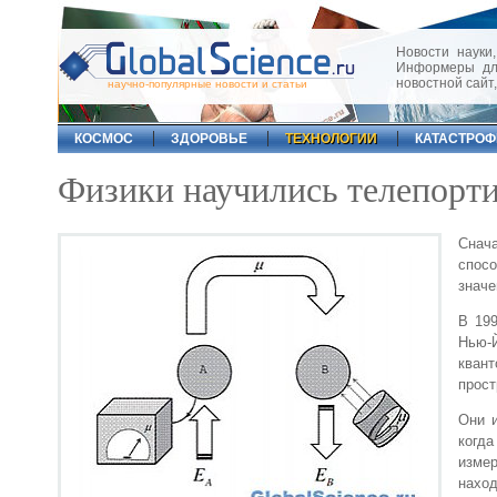
Новости науки,
Информеры для
новостной сайт
научно-популярные новости и статьи
КОСМОС
ЗДОРОВЬЕ
ТЕХНОЛОГИИ
КАТАСТРО
Физики научились телепорт
Снача
спосо
значе
В 199
Нью-Й
квант
прост
Они и
когда
изме
наход