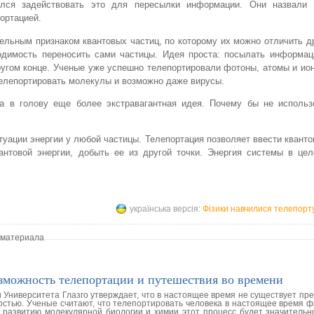
ился задействовать это для пересылки информации. Они назвали 
ортацией.
ельным признаком квантовых частиц, по которому их можно отличить др
ходимость переносить сами частицы. Идея проста: посылать информац
другом конце. Ученые уже успешно телепортировали фотоны, атомы и ио
телепортировать молекулы и возможно даже вирусы.
а в голову еще более экстравагантная идея. Почему бы не использ
туации энергии у любой частицы. Телепортация позволяет ввести квант
антовой энергии, добыть ее из другой точки. Энергия системы в цел
українська версія:
Фізики навчилися телепорт
 материала
зможность телепортации и путешествия во времени
 Университета Глазго утверждает, что в настоящее время не существует пр
ностью. Ученые считают, что телепортировать человека в настоящее время 
я развитию молекулярной биологии и химии этот процесс будет значительн