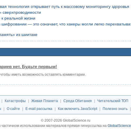
вая технология открывает путь к массовому мониторингу здоровья
» сверхпроводимости
 к реальной жизни
шифровании — это означает, что хакеры могли легко перехватыва
память» из шиитаке
риев нет. Будьте первым!
, чтобы иметь возможность оставлять комментарии.
|
Катастрофы
|
Живая Планета
|
Среда Обитания
|
Читательский ТОП
ы
|
О сайте
|
E-mail рассылка
|
Как включить JavaScript
|
Полезно знать
© 2007-2026 GlobalScience.ru
 частичном использовании материалов прямая гиперссылка на
GlobalScience