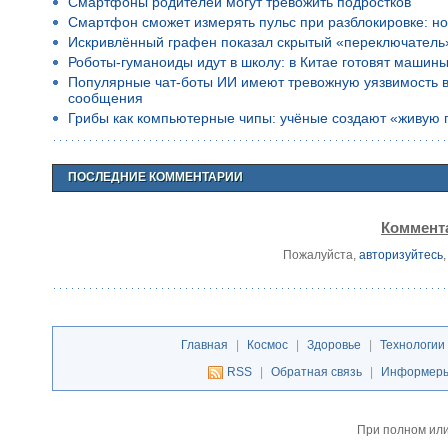
Смартфоны родителей могут тревожить подростков
Смартфон сможет измерять пульс при разблокировке: но
Искривлённый графен показал скрытый «переключатель
Роботы-гуманоиды идут в школу: в Китае готовят машины
Популярные чат-боты ИИ имеют тревожную уязвимость в 
сообщения
Грибы как компьютерные чипы: учёные создают «живую 
ПОСЛЕДНИЕ КОММЕНТАРИИ
Коммента
Пожалуйста,
авторизуйтесь
Главная
|
Космос
|
Здоровье
|
Технологии
RSS
|
Обратная связь
|
Информер
При полном или