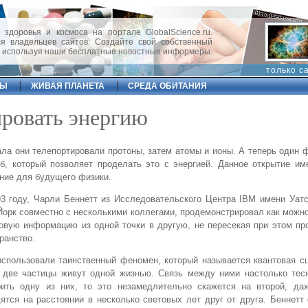
 здоровья и космоса на портале GlobalScience.ru.
 владельцев сайтов. Создайте свой собственный
, используя наши бесплатные новостные информеры.
только с
ФЫ
ЖИВАЯ ПЛАНЕТА
СРЕДА ОБИТАНИЯ
ировать энергию
ла они телепортировали протоны, затем атомы и ионы. А теперь один 
б, который позволяет проделать это с энергией. Данное открытие и
ние для будущего физики.
3 году, Чарли Беннетт из Исследовательского Центра IBM имени Уат
орк совместно с несколькими коллегами, продемонстрировал как можн
овую информацию из одной точки в другую, не пересекая при этом п
ранство.
спользовали таинственный феномен, который называется квантовая с
 две частицы живут одной жизнью. Связь между ними настолько тесн
рить одну из них, то это незамедлительно скажется на второй, да
ятся на расстоянии в несколько световых лет друг от друга. Беннетт