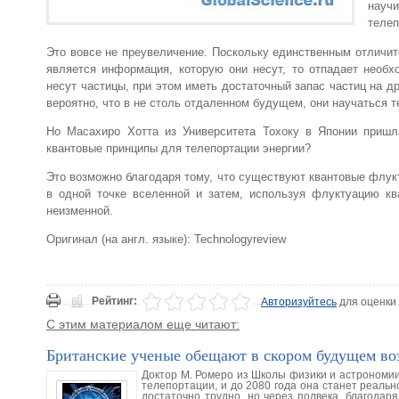
науч
телеп
Это вовсе не преувеличение. Поскольку единственным отличит
является информация, которую они несут, то отпадает необ
несут частицы, при этом иметь достаточный запас частиц на 
вероятно, что в не столь отдаленном будущем, они научаться 
Но Масахиро Хотта из Университета Тохоку в Японии пришл
квантовые принципы для телепортации энергии?
Это возможно благодаря тому, что существуют квантовые флук
в одной точке вселенной и затем, используя флуктуацию кв
неизменной.
Оригинал (на англ. языке): Technologyreview
Рейтинг:
Авторизуйтесь
для оценки
С этим материалом еще читают:
Британские ученые обещают в скором будущем во
Доктор М. Ромеро из Школы физики и астрономии
телепортации, и до 2080 года она станет реаль
достаточно трудно, но через полвека, благодар