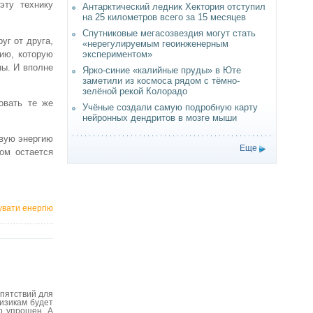
эту технику
Антарктический ледник Хектория отступил
на 25 километров всего за 15 месяцев
Спутниковые мегасозвездия могут стать
уг от друга,
«нерегулируемым геоинженерным
ию, которую
экспериментом»
ны. И вполне
Ярко-синие «калийные пруды» в Юте
заметили из космоса рядом с тёмно-
зелёной рекой Колорадо
овать те же
Учёные создали самую подробную карту
нейронных дендритов в мозге мыши
овую энергию
Еще
ом остается
увати енергію
епятствий для
физикам будет
о упрощен. А