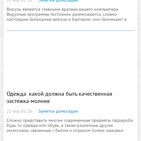
22 апр 02:10
Заметки домоседам
Вирусы являются главными врагами вашего компьютера.
Вирусные программы постоянно размножаются, словно
настоящие природные вирусы и бактерии, они проникают в
системные файлы, съёмные носители, посредством которых
Одежда: какой должна быть качественная
застёжка-молния
22 апр 01:16
Заметки домоседам
Сложно представить многие современные предметы гардероба,
будь то одежда или обувь, а также различные другие
аксессуары, связанные с бытом и отдыхом (сумки, рюкзаки,
чехлы, наматрасники, палатки и мн. др.) без наличия застёжек-
молний