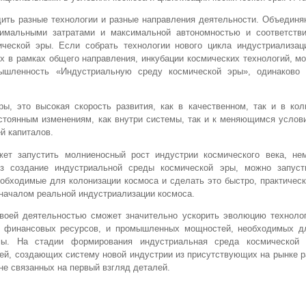
дить разные технологии и разные направления деятельности. Объедин
нимальными затратами и максимальной автономностью и соответств
ической эры. Если собрать технологии нового цикла индустриализац
их в рамках общего направления, инкубации космических технологий, м
шленность «Индустриальную среду космической эры», одинаково
ы, это высокая скорость развития, как в качественном, так и в кол
постоянным изменениям, как внутри системы, так и к меняющимся усло
й капиталов.
ет запустить молниеносный рост индустрии космического века, не
з создание индустриальной среды космической эры, можно запуст
бходимые для колонизации космоса и сделать это быстро, практическ
началом реальной индустриализации космоса.
своей деятельностью сможет значительно ускорить эволюцию техноло
е финансовых ресурсов, и промышленных мощностей, необходимых д
мы. На стадии формирования индустриальная среда космической
ей, создающих систему новой индустрии из присутствующих на рынке 
не связанных на первый взгляд деталей.