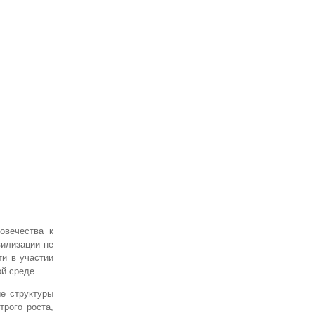
овечества к
вилизации не
ти в участии
й среде.
е структуры
рого роста,