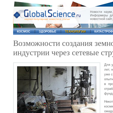
Новости науки,
Информеры для
новостной сайт
научно-популярные новости и статьи
КОСМОС
ЗДОРОВЬЕ
ТЕХНОЛОГИИ
КАТАСТРО
Возможности создания земн
индустрии через сетевые ст
Для у
лет, 
уже с
опытн
в пр
отра
фунда
Некот
косм
ожида