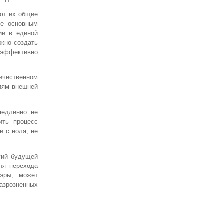
яют их общие
ие основным
ии в единой
ожно создать
 эффективно
ичественном
виям внешней
медленно не
ить процесс
и с ноля, не
гий будущей
ля перехода
 эры, может
разрозненных