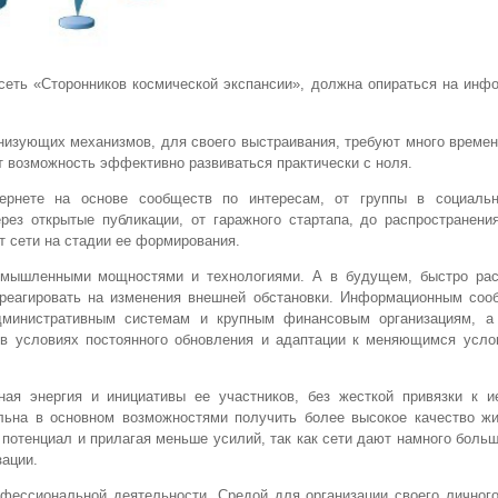
 сеть «Сторонников космической экспансии», должна опираться на ин
анизующих механизмов, для своего выстраивания, требуют много време
т возможность эффективно развиваться практически с ноля.
тернете на основе сообществ по интересам, от группы в социаль
рез открытые публикации, от гаражного стартапа, до распространени
 сети на стадии ее формирования.
омышленными мощностями и технологиями. А в будущем, быстро рас
 реагировать на изменения внешней обстановки. Информационным соо
административным системам и крупным финансовым организациям, а
 в условиях постоянного обновления и адаптации к меняющимся усло
ая энергия и инициативы ее участников, без жесткой привязки к и
ельна в основном возможностями получить более высокое качество жи
 потенциал и прилагая меньше усилий, так как сети дают намного боль
ации.
фессиональной деятельности. Средой для организации своего личного