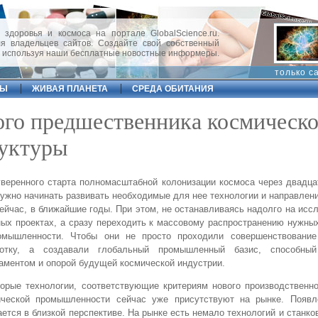
 здоровья и космоса на портале GlobalScience.ru.
 владельцев сайтов. Создайте свой собственный
, используя наши бесплатные новостные информеры.
только с
ФЫ
ЖИВАЯ ПЛАНЕТА
СРЕДА ОБИТАНИЯ
ого предшественника космическ
руктуры
веренного старта полномасштабной колонизации космоса через двадца
нужно начинать развивать необходимые для нее технологии и направлен
ейчас, в ближайшие годы. При этом, не останавливаясь надолго на исс
ых проектах, а сразу переходить к массовому распространению нужны
омышленности. Чтобы они не просто проходили совершенствовани
ботку, а создавали глобальный промышленный базис, способный
ментом и опорой будущей космической индустрии.
орые технологии, соответствующие критериям нового производственн
ической промышленности сейчас уже присутствуют на рынке. Появл
ется в близкой перспективе. На рынке есть немало технологий и станко