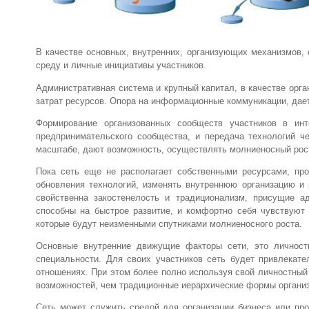
В качестве основных, внутренних, организующих механизмов,
среду и личные инициативы участников.
Административная система и крупный капитал, в качестве орг
затрат ресурсов. Опора на информационные коммуникации, дае
Формирование организованных сообществ участников в ин
предпринимательского сообщества, и передача технологий че
масштабе, дают возможность, осуществлять молниеносный рост
Пока сеть еще не располагает собственными ресурсами, пр
обновления технологий, изменять внутреннюю организацию и
свойственна закостенелость и традиционализм, присущие 
способны на быстрое развитие, и комфортно себя чувствуют
которые будут неизменными спутниками молниеносного роста.
Основные внутренние движущие факторы сети, это личностн
специальности. Для своих участников сеть будет привлекат
отношениях. При этом более полно используя свой личностный
возможностей, чем традиционные иерархические формы организ
Сеть может служить средой для организации бизнеса или про