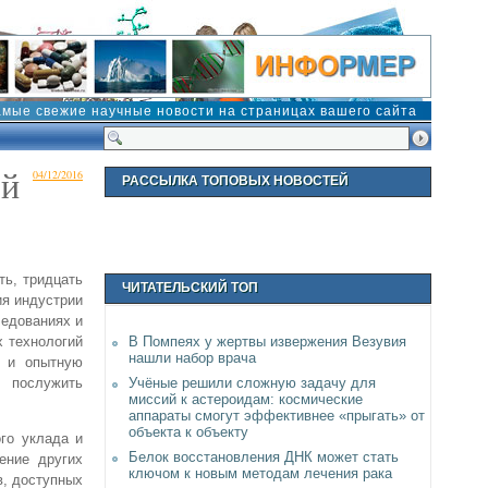
амые свежие научные новости на страницах вашего сайта
ой
04/12/2016
РАССЫЛКА ТОПОВЫХ НОВОСТЕЙ
ть, тридцать
ЧИТАТЕЛЬСКИЙ ТОП
ия индустрии
ледованиях и
х технологий
В Помпеях у жертвы извержения Везувия
нашли набор врача
е и опытную
 послужить
Учёные решили сложную задачу для
миссий к астероидам: космические
аппараты смогут эффективнее «прыгать» от
объекта к объекту
ого уклада и
Белок восстановления ДНК может стать
ение других
ключом к новым методам лечения рака
в, доступных