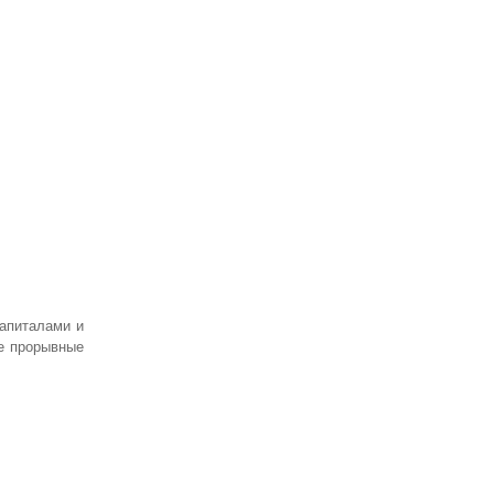
капиталами и
е прорывные