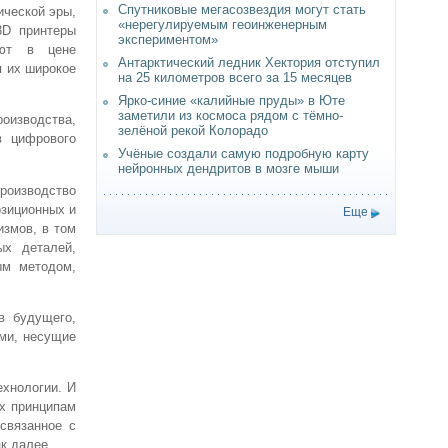
Спутниковые мегасозвездия могут стать
ической эры,
«нерегулируемым геоинженерным
3D принтеры
экспериментом»
ают в цене
Антарктический ледник Хектория отступил
я их широкое
на 25 километров всего за 15 месяцев
Ярко-синие «калийные пруды» в Юте
заметили из космоса рядом с тёмно-
оизводства,
зелёной рекой Колорадо
в цифрового
Учёные создали самую подробную карту
нейронных дендритов в мозге мыши
роизводство
озиционных и
Еще
измов, в том
ых деталей,
ым методом,
в будущего,
ами, несущие
ехнологии. И
их принципам
связанное с
к далее.