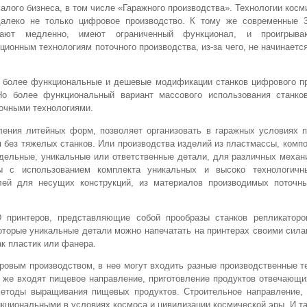
алого бизнеса, в том числе «Гаражного производства». Технологии косм
далеко не только цифровое производство. К тому же современные 
тают медленно, имеют ограниченный функционал, и проигрыв
ционным технологиям поточного производства, из-за чего, не начинаетс
, более функциональные и дешевые модификации станков цифрового пр
Но более функциональный вариант массового использования станко
точными технологиями.
ления литейных форм, позволяет организовать в гаражных условиях п
 без тяжелых станков. Или производства изделий из пластмассы, комп
дельные, уникальные или ответственные детали, для различных механ
ы с использованием комплекта уникальных и высоко технологичн
ей для несущих конструкций, из материалов производимых поточн
 принтеров, представляющие собой прообразы станков репликаторо
оторые уникальные детали можно напечатать на принтерах своими сил
ак пластик или фанера.
фровым производством, в нее могут входить разные производственные т
к же входят пищевое направление, приготовление продуктов отвечающ
методы выращивания пищевых продуктов. Строительное направление, 
циональными в условиях космоса и цивилизации космической эры. И та