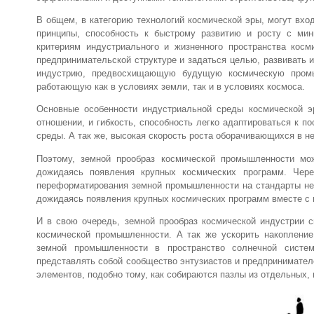
В общем, в категорию технологий космической эры, могут вхо
принципы, способность к быстрому развитию и росту с ми
критериям индустриального и жизненного пространства косм
предпринимательской структуре и задаться целью, развивать 
индустрию, предвосхищающую будущую космическую промы
работающую как в условиях земли, так и в условиях космоса.
Основные особенности индустриальной среды космической эр
отношении, и гибкость, способность легко адаптироваться к 
среды. А так же, высокая скорость роста оборачивающихся в не
Поэтому, земной прообраз космической промышленности мож
дожидаясь появления крупных космических программ. Чере
переформатирования земной промышленности на стандарты нео
дожидаясь появления крупных космических программ вместе с 
И в свою очередь, земной прообраз космической индустрии 
космической промышленности. А так же ускорить накоплени
земной промышленности в пространство солнечной систе
представлять собой сообщество энтузиастов и предпринимател
элементов, подобно тому, как собираются пазлы из отдельных, 