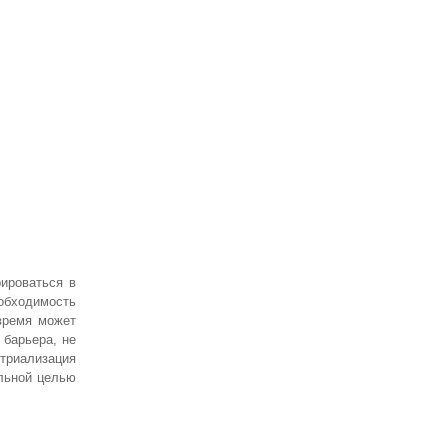
рироваться в
еобходимость
время может
 барьера, не
триализация
альной целью