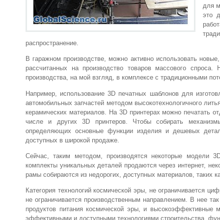
для м
это 
рабо
тради
распространение.
В гаражном производстве, можно активно использовать новые
рассчитанных на производство товаров массового спроса. 
производства, на мой взгляд, в комплексе с традиционными по
Например, использование 3D печатных шаблонов для изготов
автомобильных запчастей методом высокотехнологичного литья
керамических материалов. На 3D принтерах можно печатать от
числе и других 3D принтеров. Чтобы собирать механизм
определяющих основные функции изделия и дешевых детал
доступных в широкой продаже.
Сейчас, таким методом, производятся некоторые модели 3D
комплекты уникальных деталей продаются через интернет, нек
рамы собираются из недорогих, доступных материалов, таких к
Категория технологий космической эры, не ограничивается ци
не ограничивается производственным направлением. В нее та
продуктов питания космической эры, и высокоэффективные 
эффективными и доступными технологиями строительства, функ