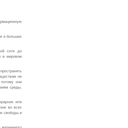
формационную
ни и больших
ной сети до
я в мировом
пространять
бществам не
 потому они
виям среды,
ерархии или
зни во всех
ше свободы и
 жизненного