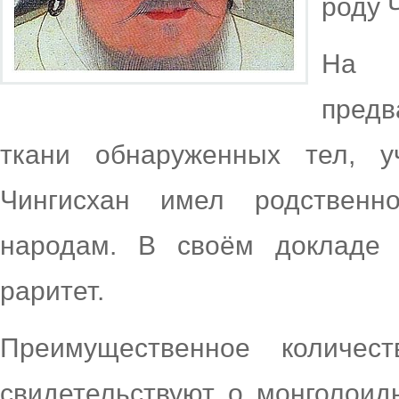
роду 
На 
пред
ткани обнаруженных тел, 
Чингисхан имел родственн
народам. В своём докладе 
раритет.
Преимущественное количес
свидетельствуют о монголоид