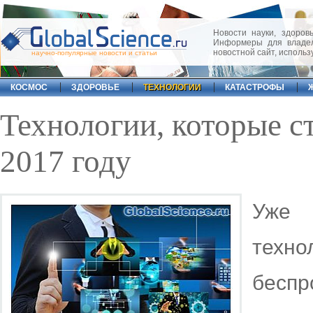
Новости науки, здоровь
Информеры для владел
новостной сайт, исполь
научно-популярные новости и статьи
КОСМОС
ЗДОРОВЬЕ
ТЕХНОЛОГИИ
КАТАСТРОФЫ
Технологии, которые с
2017 году
Уже
техн
бесп