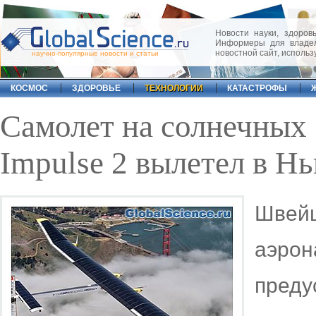
Новости науки, здоровь
Информеры для владел
новостной сайт, исполь
научно-популярные новости и статьи
КОСМОС
ЗДОРОВЬЕ
ТЕХНОЛОГИИ
КАТАСТРОФЫ
Самолет на солнечных 
Impulse 2 вылетел в Н
Швей
аэро
преду