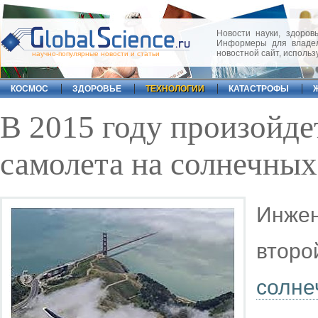
Новости науки, здоровь
Информеры для владел
новостной сайт, исполь
научно-популярные новости и статьи
КОСМОС
ЗДОРОВЬЕ
ТЕХНОЛОГИИ
КАТАСТРОФЫ
В 2015 году произойде
самолета на солнечных
Инже
второ
солн