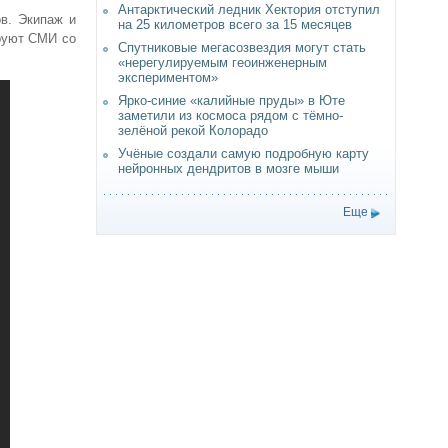
Антарктический ледник Хектория отступил
в. Экипаж и
на 25 километров всего за 15 месяцев
руют СМИ со
Спутниковые мегасозвездия могут стать
«нерегулируемым геоинженерным
экспериментом»
Ярко-синие «калийные пруды» в Юте
заметили из космоса рядом с тёмно-
зелёной рекой Колорадо
Учёные создали самую подробную карту
нейронных дендритов в мозге мыши
Еще