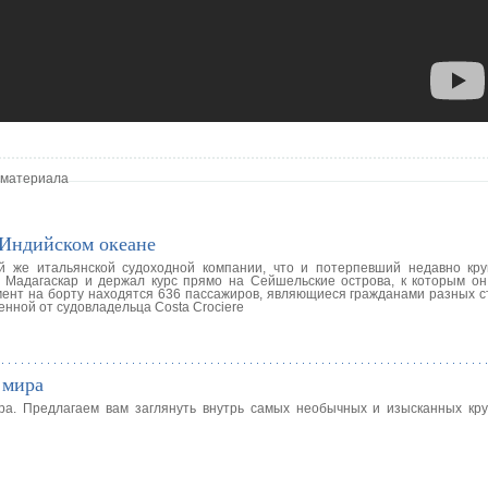
 материала
 Индийском океане
ой же итальянской судоходной компании, что и потерпевший недавно кр
а Мадагаскар и держал курс прямо на Сейшельские острова, к которым о
мент на борту находятся 636 пассажиров, являющиеся гражданами разных ст
нной от судовладельца Costa Crociere
 мира
а. Предлагаем вам заглянуть внутрь самых необычных и изысканных кру