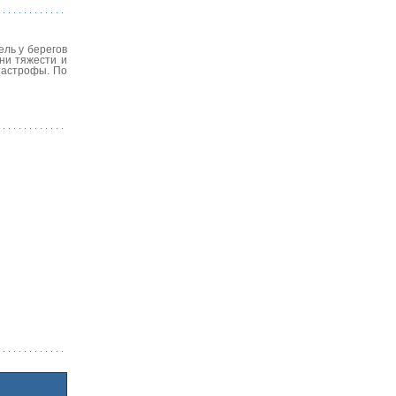
ель у берегов
ни тяжести и
атастрофы. По