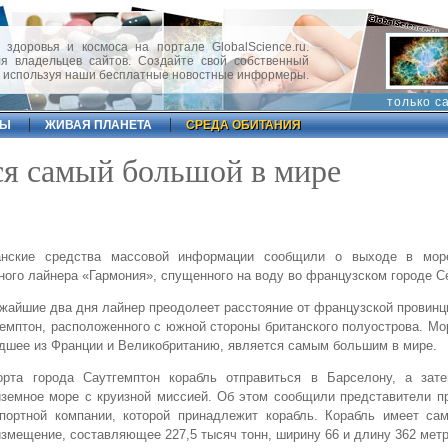
 здоровья и космоса на портале GlobalScience.ru.
 владельцев сайтов. Создайте свой собственный
, используя наши бесплатные новостные информеры.
только с
ФЫ
ЖИВАЯ ПЛАНЕТА
СРЕДА ОБИТАНИЯ
ся самый большой в мире
анские средства массовой информации сообщили о выходе в мор
ного лайнера «Гармония», спущенного на воду во французском городе С
жайшие два дня лайнер преодолеет расстояние от французской провинц
емптон, расположенного с южной стороны британского полуострова. Мо
шее из Франции и Великобританию, является самым большим в мире.
орта города Саутгемптон корабль отправиться в Барселону, а зат
земное море с круизной миссией. Об этом сообщили представители п
спортной компании, которой принадлежит корабль. Корабль имеет са
змещение, составляющее 227,5 тысяч тонн, ширину 66 и длину 362 метр