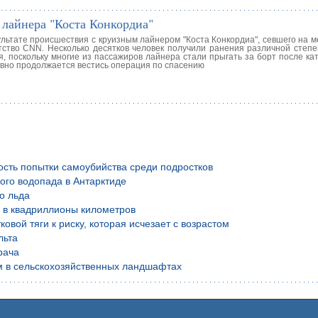
 лайнера "Коста Конкордиа"
ультате происшествия с круизным лайнером "Коста Конкордиа", севшего на м
тство CNN. Несколько десятков человек получили ранения различной степе
я, поскольку многие из пассажиров лайнера стали прыгать за борт после к
но продолжается вестись операция по спасению
ость попытки самоубийства среди подростков
ого водопада в Антарктиде
о льда
й в квадриллионы километров
вой тяги к риску, которая исчезает с возрастом
льта
рача
м в сельскохозяйственных ландшафтах