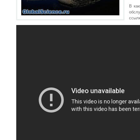
В каю
обслу
ссылк