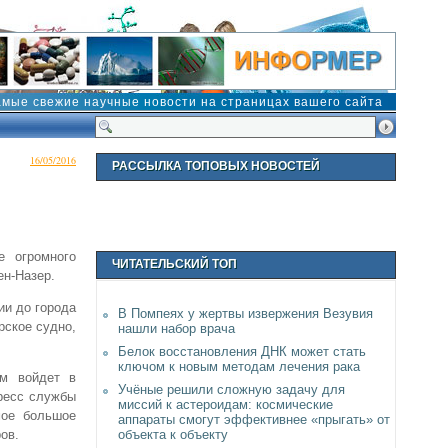
амые свежие научные новости на страницах вашего сайта
16/05/2016
РАССЫЛКА ТОПОВЫХ НОВОСТЕЙ
е огромного
ЧИТАТЕЛЬСКИЙ ТОП
ен-Назер.
ии до города
В Помпеях у жертвы извержения Везувия
рское судно,
нашли набор врача
Белок восстановления ДНК может стать
ключом к новым методам лечения рака
ем войдет в
Учёные решили сложную задачу для
ресс службы
миссий к астероидам: космические
мое большое
аппараты смогут эффективнее «прыгать» от
объекта к объекту
ов.