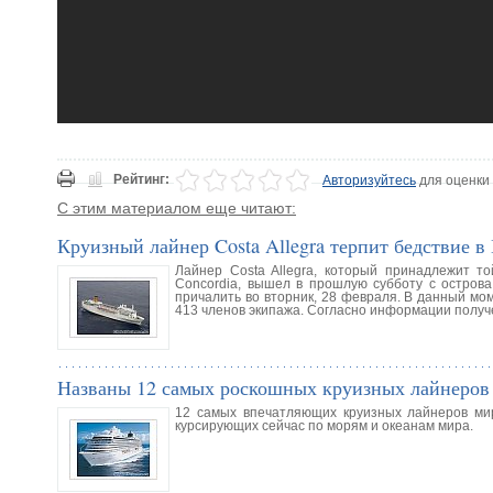
Рейтинг:
Авторизуйтесь
для оценки
С этим материалом еще читают:
Круизный лайнер Costa Allegra терпит бедствие в
Лайнер Costa Allegra, который принадлежит т
Concordia, вышел в прошлую субботу с остров
причалить во вторник, 28 февраля. В данный мо
413 членов экипажа. Согласно информации получе
Названы 12 самых роскошных круизных лайнеров
12 самых впечатляющих круизных лайнеров мир
курсирующих сейчас по морям и океанам мира.