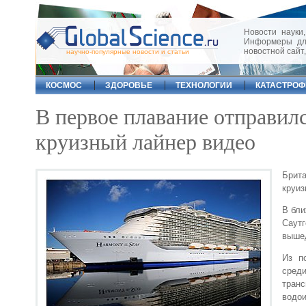
Новости науки,
Информеры для
новостной сайт
научно-популярные новости и статьи
КОСМОС
ЗДОРОВЬЕ
ТЕХНОЛОГИИ
КАТАСТРО
В первое плавание отправил
круизный лайнер видео
Брит
круиз
В бли
Саутг
вышед
Из п
среди
тран
водои