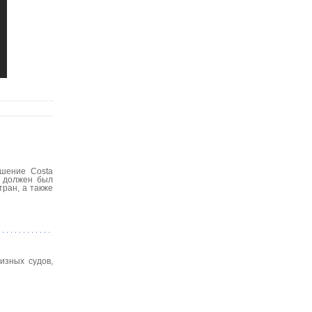
ушение Costa
н должен был
ран, а также
изных судов,