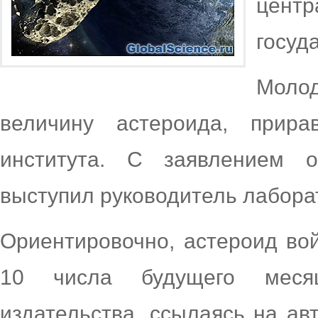
цен
госуд
Моло
величину астероида, прир
института. С заявлением о
выступил руководитель лабора
Ориентировочно, астероид во
10 числа будущего меся
издательства, ссылаясь на ав