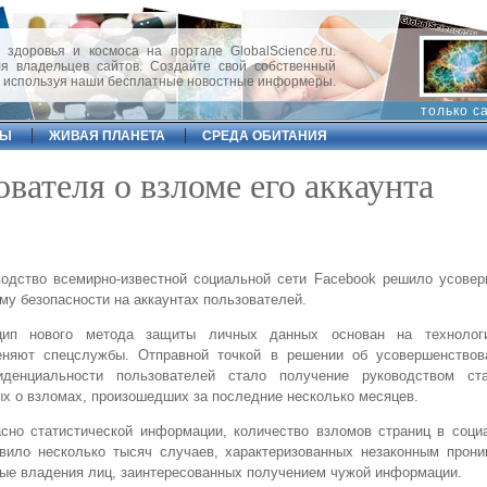
 здоровья и космоса на портале GlobalScience.ru.
 владельцев сайтов. Создайте свой собственный
, используя наши бесплатные новостные информеры.
только с
ФЫ
ЖИВАЯ ПЛАНЕТА
СРЕДА ОБИТАНИЯ
вателя о взломе его аккаунта
одство всемирно-известной социальной сети Facebook решило усовер
му безопасности на аккаунтах пользователей.
цип нового метода защиты личных данных основан на технологи
еняют спецслужбы. Отправной точкой в решении об усовершенствов
иденциальности пользователей стало получение руководством ста
х о взломах, произошедших за последние несколько месяцев.
сно статистической информации, количество взломов страниц в соци
вило несколько тысяч случаев, характеризованных незаконным прони
ые владения лиц, заинтересованных получением чужой информации.