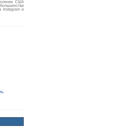
околение США
 большинства
 Instagram и
ть