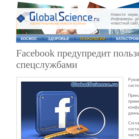
Новости науки,
Информеры для
новостной сайт
научно-популярные новости и статьи
КОСМОС
ЗДОРОВЬЕ
ТЕХНОЛОГИИ
КАТАСТРО
Facebook предупредит пользо
спецслужбами
Руков
систе
Прин
прим
конф
данны
Согла
соста
частн