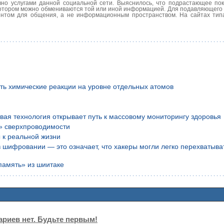
авно услугами данной социальной сети. Выяснилось, что подрастающее п
котором можно обмениваются той или иной информацией. Для подавляющего
ентом для общения, а не информационным пространством. На сайтах типа
ть химические реакции на уровне отдельных атомов
вая технология открывает путь к массовому мониторингу здоровья
» сверхпроводимости
 к реальной жизни
шифровании — это означает, что хакеры могли легко перехватыва
память» из шиитаке
риев нет. Будьте первым!