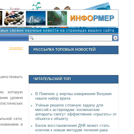
амые свежие научные новости на страницах вашего сайта
22/10/2015
РАССЫЛКА ТОПОВЫХ НОВОСТЕЙ
шенствовать
ЧИТАТЕЛЬСКИЙ ТОП
и, которую
В Помпеях у жертвы извержения Везувия
ании уровня
нашли набор врача
тистических
Учёные решили сложную задачу для
миссий к астероидам: космические
аппараты смогут эффективнее «прыгать» от
объекта к объекту
альной сети,
кновением в
Белок восстановления ДНК может стать
ключом к новым методам лечения рака