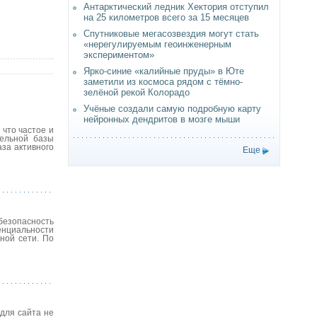
Антарктический ледник Хектория отступил
на 25 километров всего за 15 месяцев
Спутниковые мегасозвездия могут стать
«нерегулируемым геоинженерным
экспериментом»
Ярко-синие «калийные пруды» в Юте
заметили из космоса рядом с тёмно-
зелёной рекой Колорадо
Учёные создали самую подробную карту
нейронных дендритов в мозге мыши
 что частое и
тельной базы
аза активного
Еще
безопасность
енциальности
ной сети. По
для сайта не