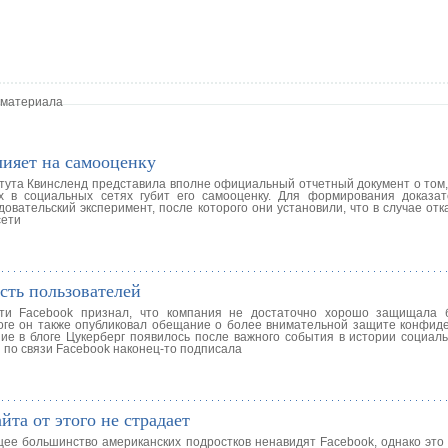
 материала
лияет на самооценку
итута Квинсленд представила вполне официальный отчетный документ о том,
х в социальных сетях губит его самооценку. Для формирования доказа
вательский эксперимент, после которого они установили, что в случае отк
сети
сть пользователей
ети Facebook признал, что компания не достаточно хорошо защищала 
оге он также опубликовал обещание о более внимательной защите конфид
ие в блоге Цукерберг появилось после важного события в истории социаль
по связи Facebook наконец-то подписала
та от этого не страдает
ее большинство американских подростков ненавидят Facebook, однако это 