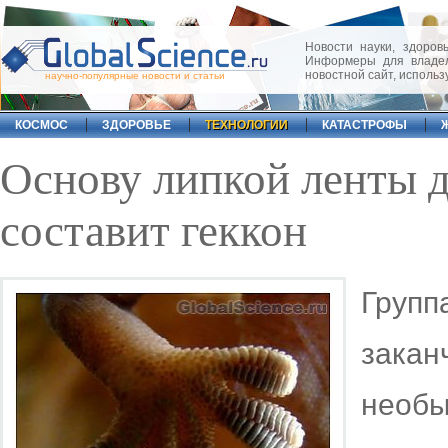
Новости науки, здоровь
Информеры для владел
новостной сайт, исполь
научно-популярные новости и статьи
КОСМОС
ЗДОРОВЬЕ
ТЕХНОЛОГИИ
КАТАСТРОФЫ
Основу липкой ленты 
составит геккон
Груп
зака
необ