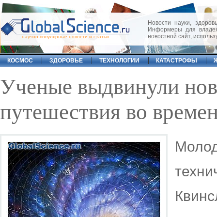
Новости науки, здоровь
Информеры для владел
новостной сайт, исполь
научно-популярные новости и статьи
КОСМОС
ЗДОРОВЬЕ
ТЕХНОЛОГИИ
КАТАСТРОФЫ
Ученые выдвинули нов
путешествия во време
Молод
техн
Квинс