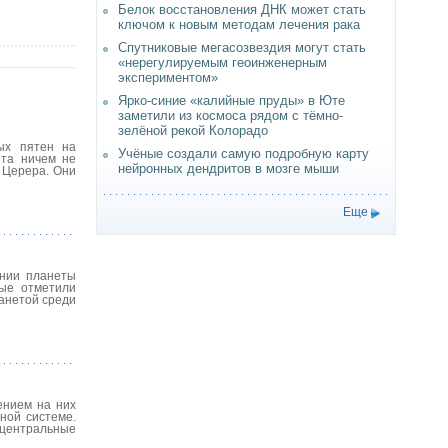
Белок восстановления ДНК может стать
ключом к новым методам лечения рака
Спутниковые мегасозвездия могут стать
«нерегулируемым геоинженерным
экспериментом»
Ярко-синие «калийные пруды» в Юте
заметили из космоса рядом с тёмно-
зелёной рекой Колорадо
ых пятен на
Учёные создали самую подробную карту
ета ничем не
нейронных дендритов в мозге мыши
 Церера. Они
Еще
ении планеты
ные отметили
анетой среди
ением на них
ной системе.
 центральные