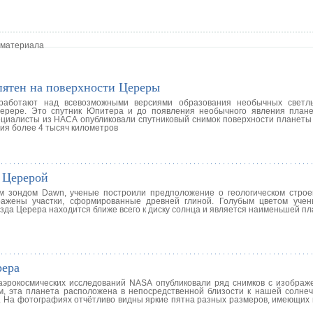
 материала
пятен на поверхности Цереры
 работают над всевозможными версиями образования необычных светл
ерере. Это спутник Юпитера и до появления необычного явления план
пециалисты из НАСА опубликовали спутниковый снимок поверхности планеты
ия более 4 тысяч километров
 Церерой
м зондом Dawn, ученые построили предположение о геологическом стро
ражены участки, сформированные древней глиной. Голубым цветом уче
да Церера находится ближе всего к диску солнца и является наименьшей пл
рера
аэрокосмических исследований NASA опубликовали ряд снимков с изображ
, эта планета расположена в непосредственной близости к нашей солнеч
 На фотографиях отчётливо видны яркие пятна разных размеров, имеющих