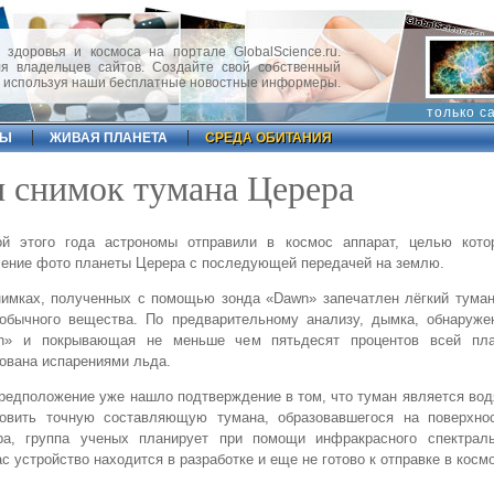
 здоровья и космоса на портале GlobalScience.ru.
 владельцев сайтов. Создайте свой собственный
, используя наши бесплатные новостные информеры.
только с
ФЫ
ЖИВАЯ ПЛАНЕТА
СРЕДА ОБИТАНИЯ
 снимок тумана Церера
ой этого года астрономы отправили в космос аппарат, целью кото
ение фото планеты Церера с последующей передачей на землю.
имках, полученных с помощью зонда «Dawn» запечатлен лёгкий туман
еобычного вещества. По предварительному анализу, дымка, обнаруже
n» и покрывающая не меньше чем пятьдесят процентов всей пла
ована испарениями льда.
редположение уже нашло подтверждение в том, что туман является во
новить точную составляющую тумана, образовавшегося на поверхно
ра, группа ученых планирует при помощи инфракрасного спектраль
с устройство находится в разработке и еще не готово к отправке в косм