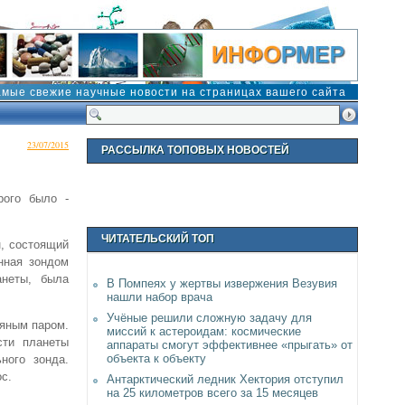
амые свежие научные новости на страницах вашего сайта
23/07/2015
РАССЫЛКА ТОПОВЫХ НОВОСТЕЙ
рого было -
ЧИТАТЕЛЬСКИЙ ТОП
, состоящий
нная зондом
неты, была
В Помпеях у жертвы извержения Везувия
нашли набор врача
Учёные решили сложную задачу для
дяным паром.
миссий к астероидам: космические
сти планеты
аппараты смогут эффективнее «прыгать» от
объекта к объекту
ного зонда.
ос.
Антарктический ледник Хектория отступил
на 25 километров всего за 15 месяцев