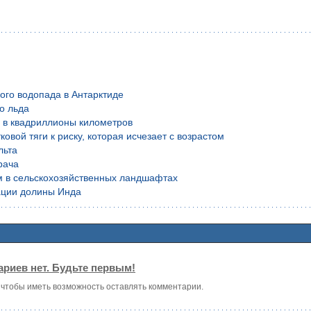
ого водопада в Антарктиде
о льда
й в квадриллионы километров
вой тяги к риску, которая исчезает с возрастом
льта
рача
м в сельскохозяйственных ландшафтах
ации долины Инда
риев нет. Будьте первым!
, чтобы иметь возможность оставлять комментарии.