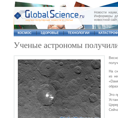
Новости науки,
Информеры для
новостной сайт
научно-популярные новости и статьи
КОСМОС
ЗДОРОВЬЕ
ТЕХНОЛОГИИ
КАТАСТРО
Ученые астрономы получили
Весн
получ
На сн
из н
«Daw
образ
Это п
Уста
Цере
Сейча