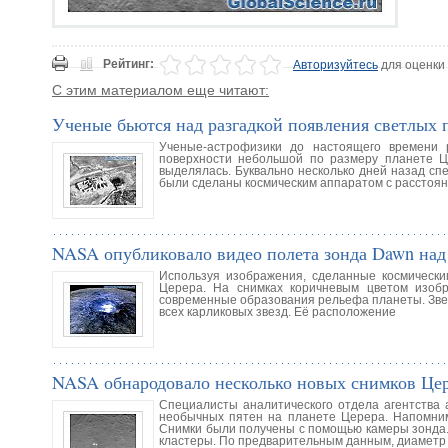
Рейтинг:
Авторизуйтесь
для оценки
С этим материалом еще читают:
Ученые бьются над разгадкой появления светлых 
Ученые-астрофизики до настоящего времени
поверхности небольшой по размеру планете Ц
выделялась. Буквально несколько дней назад с
были сделаны космическим аппаратом с расстоян
NASA опубликовало видео полета зонда Dawn над
Используя изображения, сделанные космически
Церера. На снимках коричневым цветом изоб
современные образования рельефа планеты. Звез
всех карликовых звезд. Её расположение
NASA обнародовало несколько новых снимков Це
Специалисты аналитического отдела агентства 
необычных пятен на планете Церера. Напомним
Снимки были получены с помощью камеры зонда.
кластеры. По предварительным данным, диаметр