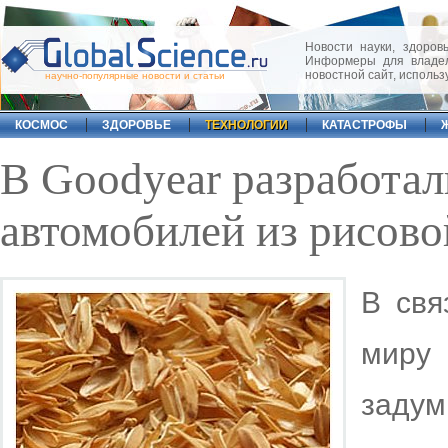
Новости науки, здоровь
Информеры для владел
новостной сайт, исполь
научно-популярные новости и статьи
КОСМОС
ЗДОРОВЬЕ
ТЕХНОЛОГИИ
КАТАСТРОФЫ
В Goodyear разработал
автомобилей из рисов
В свя
мир
задум