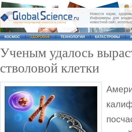
Новости науки, здоровь
Информеры для владел
новостной сайт, исполь
научно-популярные новости и статьи
КОСМОС
ЗДОРОВЬЕ
ТЕХНОЛОГИИ
КАТАСТРОФЫ
Ученым удалось выраст
стволовой клетки
Аме
кал
посча