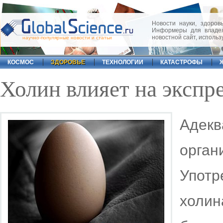
Новости науки, здоровь
Информеры для владел
новостной сайт, исполь
научно-популярные новости и статьи
КОСМОС
ЗДОРОВЬЕ
ТЕХНОЛОГИИ
КАТАСТРОФЫ
Холин влияет на экспр
Адек
орга
Употр
хол