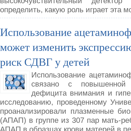
высокочувствительный детектор
определить, какую роль играет эта м
Использование ацетаминоф
может изменить экспрессию
риск СДВГ у детей
Использование ацетамино
связано с повышенной 
дефицита внимания и гипер
исследованию, проведенному Униве
проанализировали плазменные био
(АПАП) в группе из 307 пар мать-р
АПАП в образцах крови матерей в п