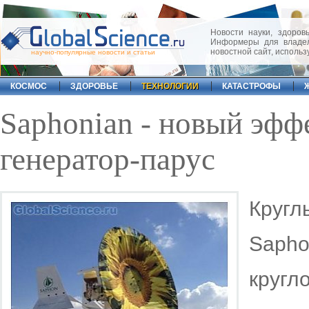
Новости науки, здоровь
Информеры для владел
новостной сайт, исполь
научно-популярные новости и статьи
КОСМОС
ЗДОРОВЬЕ
ТЕХНОЛОГИИ
КАТАСТРОФЫ
Saphonian - новый эф
генератор-парус
Кругл
Saph
кругл