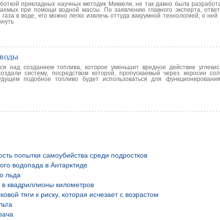
аботкой прикладных научных методик Миккели, не так давно была разработ
ваемых при помощи водной массы. По заявлению главного эксперта, ответ
 газа в воде, его можно легко извлечь оттуда вакуумной технологией, о ней
кнуть
 воды
я над созданием топлива, которое уменьшит вредное действие углекис
оздали систему, посредством которой, пропускаемый через керосин сол
будущем подобное топливо будет использоваться для функционировани
ость попытки самоубийства среди подростков
ого водопада в Антарктиде
о льда
й в квадриллионы километров
вой тяги к риску, которая исчезает с возрастом
льта
рача