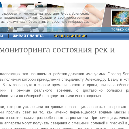
 здоровья и космоса на портале GlobalScience.ru.
 владельцев сайтов. Создайте свой собственный
, используя наши бесплатные новостные информеры.
только с
ФЫ
ЖИВАЯ ПЛАНЕТА
СРЕДА ОБИТАНИЯ
 мониторинга состояния рек и
плавающих так называемых роботов-датчиков именуемых Floating Sen
выполнения которой принадлежит специалисту Александру Бэану и ко
 быть развернута в скором времени в сжатые сроки, призвана обесп
ений в режиме реального времени, с достаточно большой р
бностью и на обширной площади того или иного водоема.
ки, которые установили на данных плавающих аппаратах, разрешают 
ени пролить свет на то, как именно перемещаются водные массы 
остраняются самые разнообразные загрязнители. При помощи датчико
е аппараты могут получать сведения о смешении соленой и пресной в 
 всего прочего, еще одна разновидность датчиков может проводить 