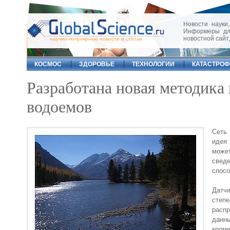
Новости науки,
Информеры для
новостной сайт
научно-популярные новости и статьи
КОСМОС
ЗДОРОВЬЕ
ТЕХНОЛОГИИ
КАТАСТРО
Разработана новая методика
водоемов
Сеть 
идея 
может
свед
спосо
Датчи
степ
распр
данны
кроме