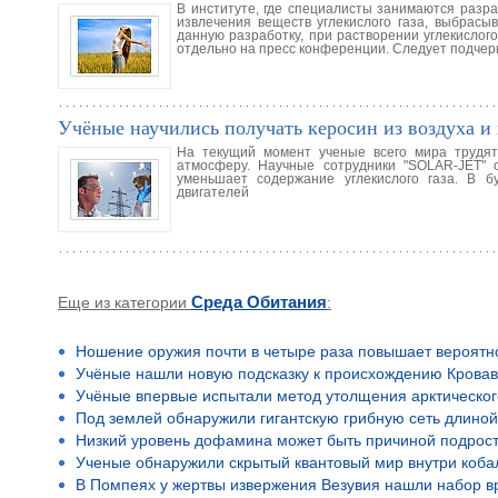
В институте, где специалисты занимаются разр
извлечения веществ углекислого газа, выбрасы
данную разработку, при растворении углекислого
отдельно на пресс конференции. Следует подчер
Учёные научились получать керосин из воздуха и
На текущий момент ученые всего мира трудятс
атмосферу. Научные сотрудники "SOLAR-JET" с
уменьшает содержание углекислого газа. В 
двигателей
Еще из категории
Среда Обитания
:
Ношение оружия почти в четыре раза повышает вероятн
Учёные нашли новую подсказку к происхождению Кровав
Учёные впервые испытали метод утолщения арктическог
Под землей обнаружили гигантскую грибную сеть длино
Низкий уровень дофамина может быть причиной подростко
Ученые обнаружили скрытый квантовый мир внутри коба
В Помпеях у жертвы извержения Везувия нашли набор в