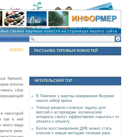
амые свежие научные новости на страницах вашего сайта
21/02/2015
РАССЫЛКА ТОПОВЫХ НОВОСТЕЙ
sor Network,
ЧИТАТЕЛЬСКИЙ ТОП
торая вполне
ечивать сбор
азрешающей
В Помпеях у жертвы извержения Везувия
нашли набор врача
Учёные решили сложную задачу для
миссий к астероидам: космические
в некоторой
аппараты смогут эффективнее «прыгать» от
и как в ней
объекта к объекту
в иного вида
Белок восстановления ДНК может стать
дельте реки,
ключом к новым методам лечения рака
регистрацию