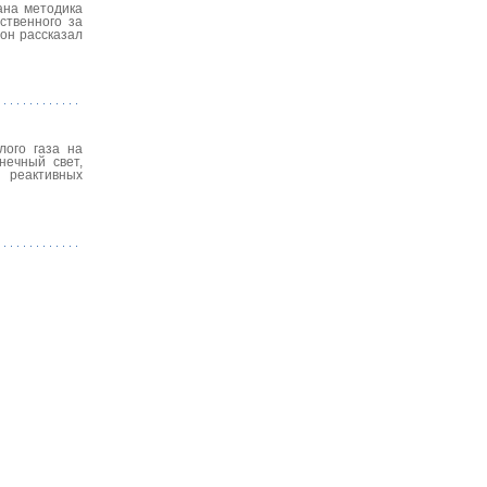
ана методика
ственного за
 он рассказал
лого газа на
нечный свет,
я реактивных