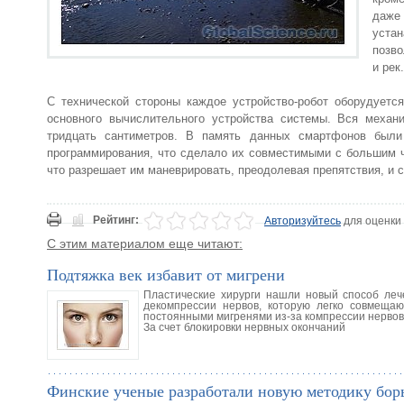
даже
уста
позво
и рек.
С технической стороны каждое устройство-робот оборудует
основного вычислительного устройства системы. Вся механ
тридцать сантиметров. В память данных смартфонов были
программирования, что сделало их совместимыми с большим 
что разрешает им маневрировать, преодолевая препятствия, и
Рейтинг:
Авторизуйтесь
для оценки
С этим материалом еще читают:
Подтяжка век избавит от мигрени
Пластические хирурги нашли новый способ леч
декомпрессии нервов, которую легко совмещаю
постоянными мигренями из-за компрессии нервов
За счет блокировки нервных окончаний
Финские ученые разработали новую методику бор