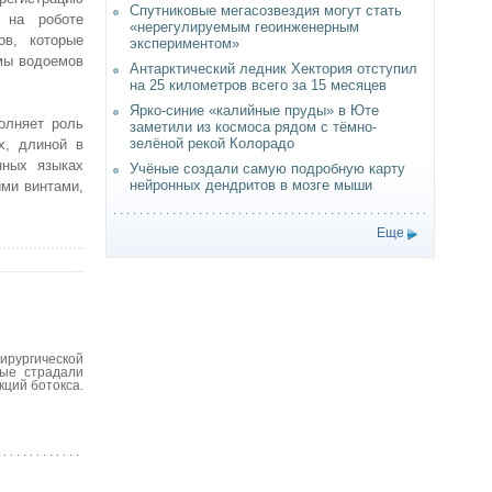
Спутниковые мегасозвездия могут стать
 на роботе
«нерегулируемым геоинженерным
ов, которые
экспериментом»
емы водоемов
Антарктический ледник Хектория отступил
на 25 километров всего за 15 месяцев
Ярко-синие «калийные пруды» в Юте
олняет роль
заметили из космоса рядом с тёмно-
зелёной рекой Колорадо
х, длиной в
нных языках
Учёные создали самую подробную карту
нейронных дендритов в мозге мыши
ми винтами,
Еще
ирургической
рые страдали
ций ботокса.