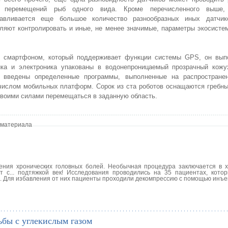
 перемещений рыб одного вида. Кроме перечисленного выше,
навливается еще большое количество разнообразных иных датчик
ляют контролировать и иные, не менее значимые, параметры экосист
ся смартфоном, который поддерживает функции системы GPS, он вып
ика и электроника упакованы в водонепроницаемый прозрачный кожу
 введены определенные программы, выполненные на распростране
числом мобильных платформ. Сорок из ста роботов оснащаются гребны
 своими силами перемещаться в заданную область.
 материала
ения хронических головных болей. Необычная процедура заключается в х
т с... подтяжкой век! Исследования проводились на 35 пациентах, кото
. Для избавления от них пациенты проходили декомпрессию с помощью инъек
ьбы с углекислым газом