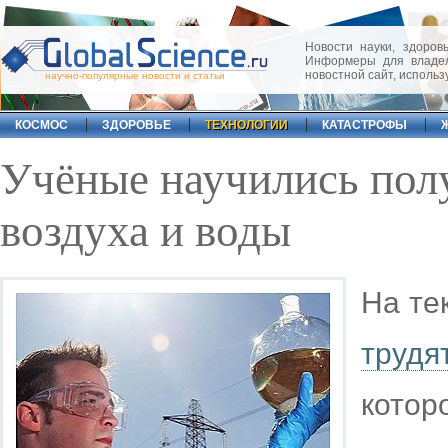
Новости науки, здоровь
Информеры для владел
новостной сайт, исполь
научно-популярные новости и статьи
КОСМОС
ЗДОРОВЬЕ
ТЕХНОЛОГИИ
КАТАСТРОФЫ
Учёные научились полу
воздуха и воды
На те
труд
котор