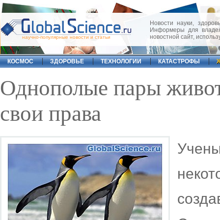
Новости науки, здоровь
Информеры для владел
новостной сайт, исполь
научно-популярные новости и статьи
КОСМОС
ЗДОРОВЬЕ
ТЕХНОЛОГИИ
КАТАСТРОФЫ
Однополые пары живот
свои права
Учен
неко
соз