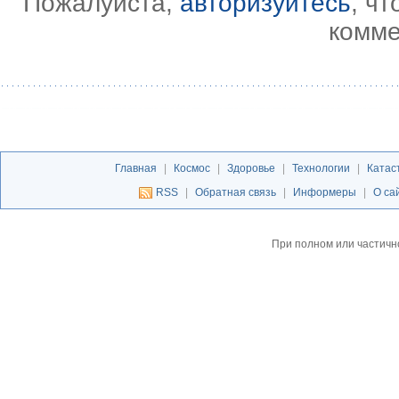
Пожалуйста,
авторизуйтесь
, ч
комме
Главная
|
Космос
|
Здоровье
|
Технологии
|
Катас
RSS
|
Обратная связь
|
Информеры
|
О са
При полном или частичн