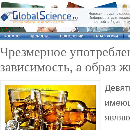
Новости науки, здоровь
Информеры для владел
новостной сайт, исполь
научно-популярные новости и статьи
КОСМОС
ЗДОРОВЬЕ
ТЕХНОЛОГИИ
КАТАСТРОФЫ
Чрезмерное употреблен
зависимость, а образ 
Девя
имею
являю