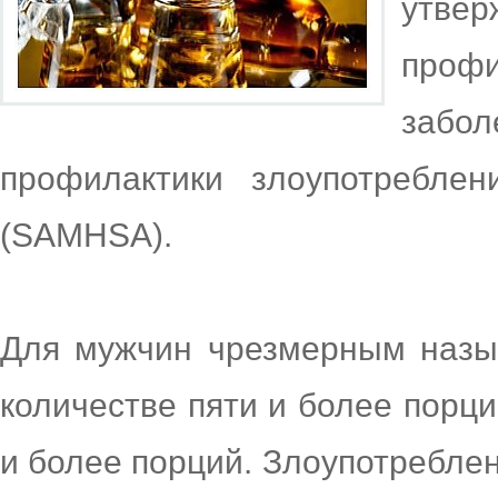
утве
про
забол
профилактики злоупотреблен
(SAMHSA).
Для мужчин чрезмерным назыв
количестве пяти и более порц
и более порций. Злоупотребле