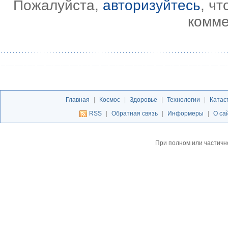
Пожалуйста,
авторизуйтесь
, ч
комме
Главная
|
Космос
|
Здоровье
|
Технологии
|
Катас
RSS
|
Обратная связь
|
Информеры
|
О са
При полном или частичн