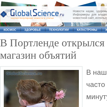
Новости науки, здоровь
Информеры для владел
новостной сайт, исполь
научно-популярные новости и статьи
КОСМОС
ЗДОРОВЬЕ
ТЕХНОЛОГИИ
КАТАСТРОФЫ
В Портленде открылся
магазин объятий
В наш
часто
мину