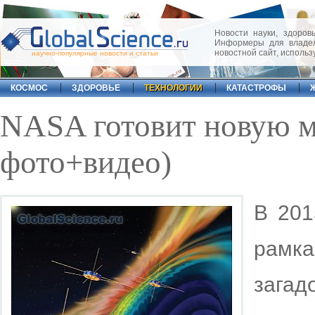
Новости науки, здоровь
Информеры для владел
новостной сайт, исполь
научно-популярные новости и статьи
КОСМОС
ЗДОРОВЬЕ
ТЕХНОЛОГИИ
КАТАСТРОФЫ
NASA готовит новую 
фото+видео)
В 201
рамк
зага