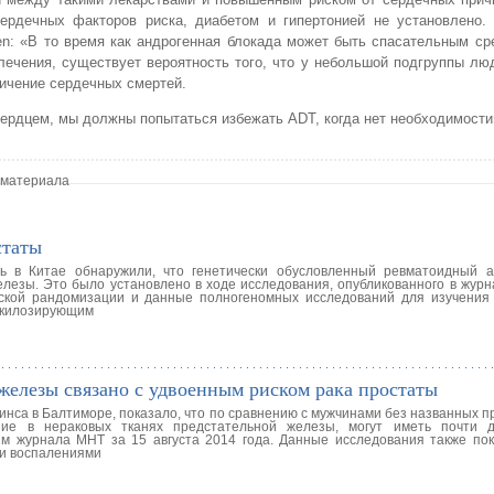
ердечных факторов риска, диабетом и гипертонией не установлено. 
n: «В то время как андрогенная блокада может быть спасательным с
лечения, существует вероятность того, что у небольшой подгруппы лю
ичение сердечных смертей.
сердцем, мы должны попытаться избежать ADT, когда нет необходимости
 материала
статы
ь в Китае обнаружили, что генетически обусловленный ревматоидный 
лезы. Это было установлено в ходе исследования, опубликованного в журна
ской рандомизации и данные полногеномных исследований для изучения
анкилозирующим
железы связано с удвоенным риском рака простаты
са в Балтиморе, показало, что по сравнению с мужчинами без названных пр
ение в нераковых тканях предстательной железы, могут иметь почти 
м журнала МНТ за 15 августа 2014 года. Данные исследования также пок
ми воспалениями