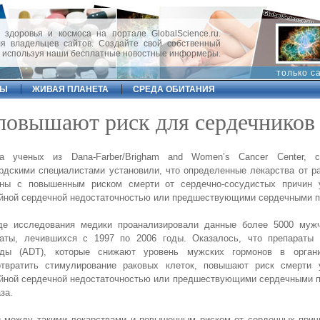
 здоровья и космоса на портале GlobalScience.ru.
 владельцев сайтов. Создайте свой собственный
, используя наши бесплатные новостные информеры.
только с
ФЫ
ЖИВАЯ ПЛАНЕТА
СРЕДА ОБИТАНИЯ
 повышают риск для сердечников
па ученых из Dana-Farber/Brigham and Women’s Cancer Center, 
рдскими специалистами установили, что определенные лекарства от р
аны с повышенным риском смерти от сердечно-сосудистых причин
йной сердечной недостаточностью или предшествующими сердечными п
де исследования медики проанализировали данные более 5000 муж
таты, лечившихся с 1997 по 2006 годы. Оказалось, что препараты 
ады (ADT), которые снижают уровень мужских гормонов в орган
отвратить стимулирование раковых клеток, повышают риск смерти
йной сердечной недостаточностью или предшествующими сердечными п
аза.
и между такими лекарствами и повышенным риском от сердечных прич