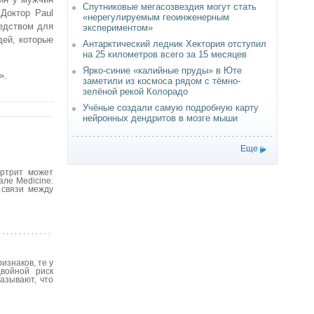
Спутниковые мегасозвездия могут стать
Доктор Paul
«нерегулируемым геоинженерным
редством для
экспериментом»
дей, которые
Антарктический ледник Хектория отступил
на 25 километров всего за 15 месяцев
Ярко-синие «калийные пруды» в Юте
».
заметили из космоса рядом с тёмно-
зелёной рекой Колорадо
Учёные создали самую подробную карту
нейронных дендритов в мозге мыши
Еще
артрит может
ле Medicine.
 связи между
изнаков, те у
двойной риск
азывают, что