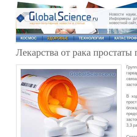
Новости науки,
Информеры для
новостной сайт
научно-популярные новости и статьи
КОСМОС
ЗДОРОВЬЕ
ТЕХНОЛОГИИ
КАТАСТРО
Лекарства от рака простаты
Груп
гарва
связ
засто
В хо
прос
блок
пред
засто
3,3 р
Связ