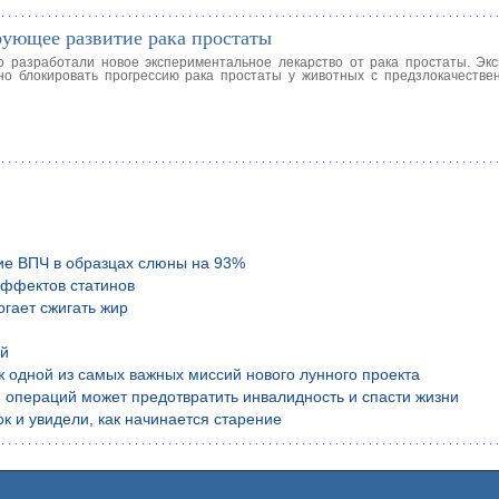
рующее развитие рака простаты
о разработали новое экспериментальное лекарство от рака простаты. Эк
но блокировать прогрессию рака простаты у животных с предзлокачестве
ие ВПЧ в образцах слюны на 93%
эффектов статинов
гает сжигать жир
ой
аж одной из самых важных миссий нового лунного проекта
 операций может предотвратить инвалидность и спасти жизни
к и увидели, как начинается старение