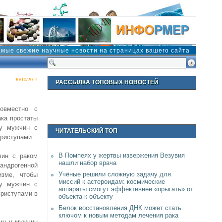
амые свежие научные новости на страницах вашего сайта
30/10/2014
РАССЫЛКА ТОПОВЫХ НОВОСТЕЙ
совместно с
ака простаты
 у мужчин с
ЧИТАТЕЛЬСКИЙ ТОП
риступами.
В Помпеях у жертвы извержения Везувия
чин с раком
нашли набор врача
андрогенной
Учёные решили сложную задачу для
изме, чтобы
миссий к астероидам: космические
 у мужчин с
аппараты смогут эффективнее «прыгать» от
риступами в
объекта к объекту
Белок восстановления ДНК может стать
ключом к новым методам лечения рака
ин у мужчин