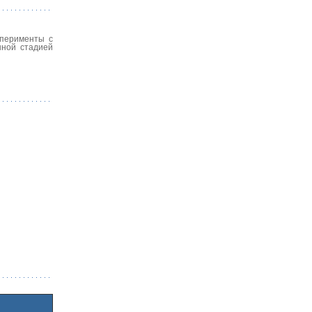
сперименты с
нной стадией