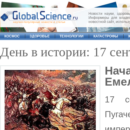
Новости науки, здоровь
Информеры для владел
новостной сайт, исполь
научно-популярные новости и статьи
КОСМОС
ЗДОРОВЬЕ
ТЕХНОЛОГИИ
КАТАСТРОФЫ
День в истории: 17 се
На
Еме
17 с
Пуг
импер