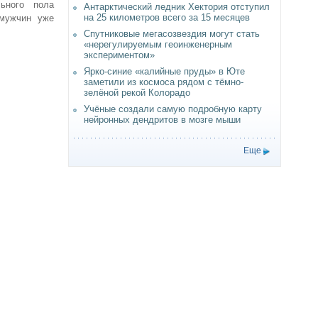
ьного пола
Антарктический ледник Хектория отступил
на 25 километров всего за 15 месяцев
 мужчин уже
Спутниковые мегасозвездия могут стать
«нерегулируемым геоинженерным
экспериментом»
Ярко-синие «калийные пруды» в Юте
заметили из космоса рядом с тёмно-
зелёной рекой Колорадо
Учёные создали самую подробную карту
нейронных дендритов в мозге мыши
Еще