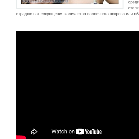
сред
стал
страдают от сокращения количества волосяного покрова или об