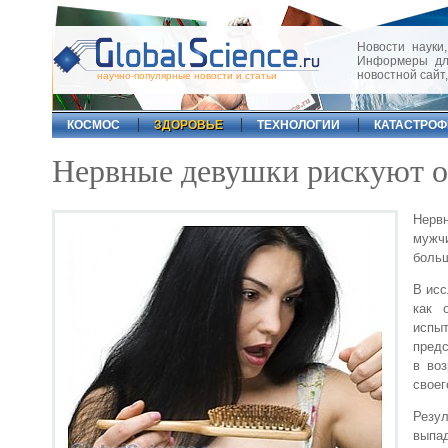
Новости науки,
Информеры для
новостной сайт
научно-популярные новости и статьи
КОСМОС
ЗДОРОВЬЕ
ТЕХНОЛОГИИ
КАТАСТРО
Нервные девушки рискуют ос
Нервн
мужчи
больш
В исс
как 
испы
предс
в во
своег
Резул
выпад