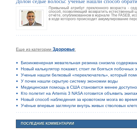
Долой седые волосы: учёные нашли способ обрати
Привычный атрибут преклонного возраста - сед
способ, позволяющий возвратить естественный цв
отчёте, опубликованном в журнале The FASEB, ис
в ходе которого происходит аккумулирование перо
Еще из категории
Здоровье
:
Биоинженерная жевательная резинка снизила содержан
Новый калькулятор покажет, стоит ли бояться побочных 
Ученые нашли белковый «переключатель», который помо
У почек нашли скрытую систему экономии воды
Медицинская помощь в США становится менее доступн
Кто полетит на Artemis 3 NASA готовится объявить экип
Новый способ наблюдения за кровотоком мозга во время
Учёные впервые заглянули внутрь живых стволовых клето
ПОСЛЕДНИЕ КОММЕНТАРИИ