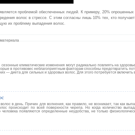
 является проблемой обеспеченных людей. К примеру, 20% опрошенных
едения волос в стрессе. С этим согласны лишь 10% тех, кто получает
щую их проблему выпадения волос.
 материала
и сезонные климатические изменения могут радикально повлиять на здоровь
которые в противовес неблагоприятным факторам способны предотвратить по
них — диета для сильных и здоровых волос. Для этого потребуется включить 
ос
волос в день. Причин для волнения, как правило, не возникает, так как вы
ос происходит по всей поверхности черепа. Но когда количество выпа
 человека появляются определенные неудобства, не только физиологичес