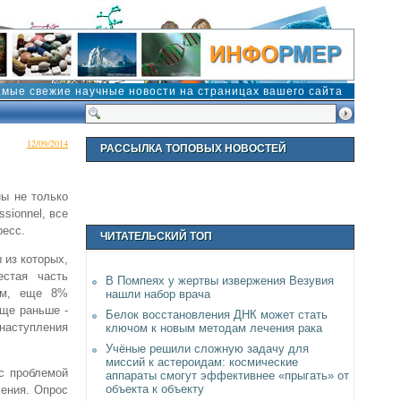
амые свежие научные новости на страницах вашего сайта
12/09/2014
РАССЫЛКА ТОПОВЫХ НОВОСТЕЙ
ы не только
sionnel, все
ресс.
ЧИТАТЕЛЬСКИЙ ТОП
 из которых,
естая часть
В Помпеях у жертвы извержения Везувия
ам, еще 8%
нашли набор врача
еще раньше -
Белок восстановления ДНК может стать
наступления
ключом к новым методам лечения рака
Учёные решили сложную задачу для
миссий к астероидам: космические
 с проблемой
аппараты смогут эффективнее «прыгать» от
объекта к объекту
ления. Опрос