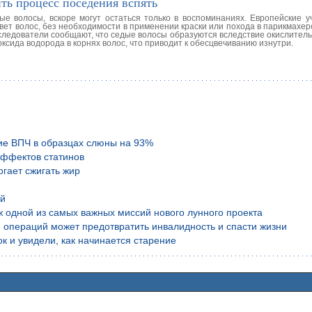
ть процесс поседения вспять
ые волосы, вскоре могут остаться только в воспоминаниях. Европейские 
ет волос, без необходимости в применении краски или похода в парикмахер
следователи сообщают, что седые волосы образуются вследствие окислитель
ксида водорода в корнях волос, что приводит к обесцвечиванию изнутри.
ие ВПЧ в образцах слюны на 93%
эффектов статинов
гает сжигать жир
ой
аж одной из самых важных миссий нового лунного проекта
 операций может предотвратить инвалидность и спасти жизни
к и увидели, как начинается старение