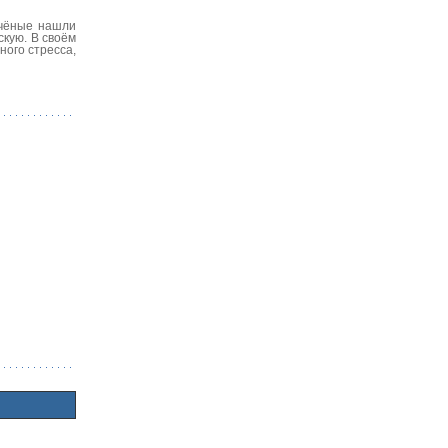
учёные нашли
скую. В своём
ного стресса,