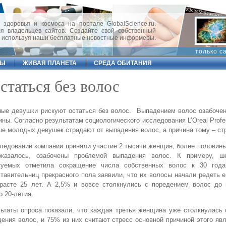
 здоровья и космоса на портале GlobalScience.ru.
 владельцев сайтов. Создайте свой собственный
, используя наши бесплатные новостные информеры.
только с
ФЫ
ЖИВАЯ ПЛАНЕТА
СРЕДА ОБИТАНИЯ
таться без волос
ые девушки рискуют остаться без волос. Выпадением волос озабочен
ны. Согласно результатам социологического исследования L’Oreal Profes
е молодых девушек страдают от выпадения волос, а причина тому – ст
ледовании компании приняли участие 2 тысячи женщин, более половины
оказалось, озабочены проблемой выпадения волос. К примеру, ш
туемых отметила сокращение числа собственных волос к 30 год
тавительниц прекрасного пола заявили, что их волосы начали редеть 
зрасте 25 лет. А 2,5% и вовсе столкнулись с поредением волос до 
о 20-летия.
ьтаты опроса показали, что каждая третья женщина уже столкнулась
ения волос, и 75% из них считают стресс основной причиной этого яв