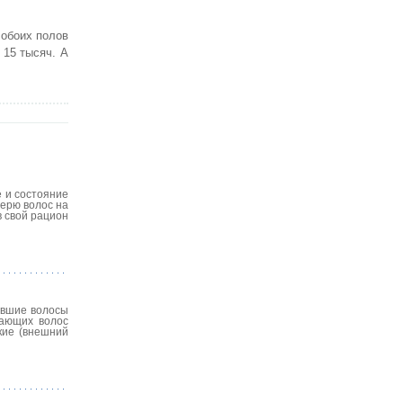
 обоих полов
 15 тысяч. А
е и состояние
терю волос на
в свой рацион
павшие волосы
дающих волос
кие (внешний