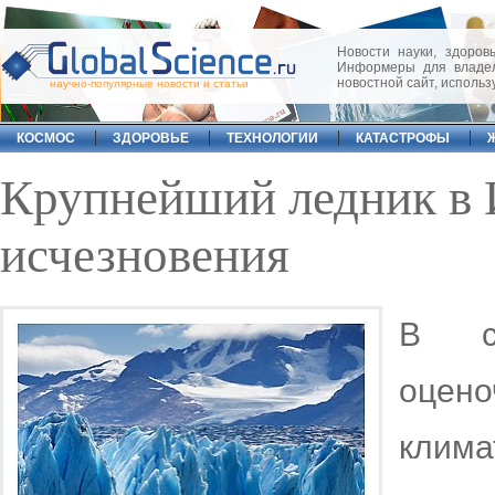
Новости науки, здоровь
Информеры для владел
новостной сайт, исполь
научно-популярные новости и статьи
КОСМОС
ЗДОРОВЬЕ
ТЕХНОЛОГИИ
КАТАСТРОФЫ
Крупнейший ледник в 
исчезновения
В со
оцен
клим