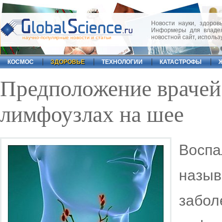
Новости науки, здоровь
Информеры для владел
новостной сайт, исполь
научно-популярные новости и статьи
КОСМОС
ЗДОРОВЬЕ
ТЕХНОЛОГИИ
КАТАСТРОФЫ
Предположение врачей
лимфоузлах на шее
Воспа
назы
забо