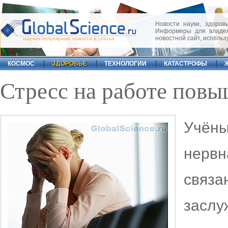
Новости науки, здоровь
Информеры для владел
новостной сайт, исполь
научно-популярные новости и статьи
КОСМОС
ЗДОРОВЬЕ
ТЕХНОЛОГИИ
КАТАСТРОФЫ
Стресс на работе повы
Учёны
нерв
связа
зас