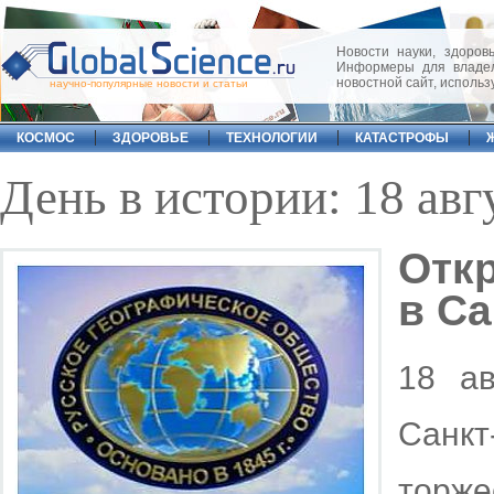
Новости науки, здоровь
Информеры для владел
новостной сайт, исполь
научно-популярные новости и статьи
КОСМОС
ЗДОРОВЬЕ
ТЕХНОЛОГИИ
КАТАСТРОФЫ
День в истории: 18 авг
Откр
в Са
18 ав
Санк
торже