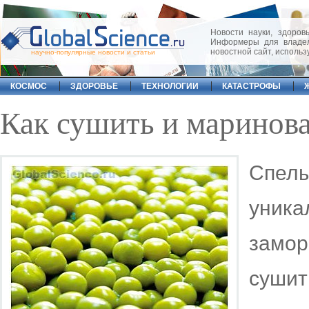
Новости науки, здоровь
Информеры для владел
новостной сайт, исполь
научно-популярные новости и статьи
КОСМОС
ЗДОРОВЬЕ
ТЕХНОЛОГИИ
КАТАСТРОФЫ
Как сушить и маринов
Спе
уник
замор
суши