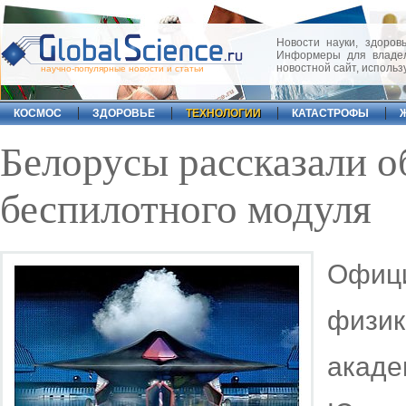
Новости науки, здоровь
Информеры для владел
новостной сайт, исполь
научно-популярные новости и статьи
КОСМОС
ЗДОРОВЬЕ
ТЕХНОЛОГИИ
КАТАСТРОФЫ
Белорусы рассказали о
беспилотного модуля
Офици
физик
акад