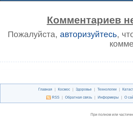
Комментариев не
Пожалуйста,
авторизуйтесь
, ч
комме
Главная
|
Космос
|
Здоровье
|
Технологии
|
Катас
RSS
|
Обратная связь
|
Информеры
|
О са
При полном или частичн