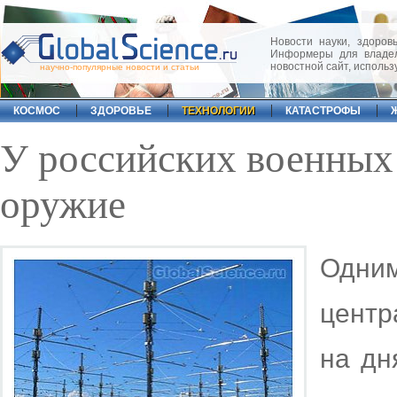
Новости науки, здоровь
Информеры для владел
новостной сайт, исполь
научно-популярные новости и статьи
КОСМОС
ЗДОРОВЬЕ
ТЕХНОЛОГИИ
КАТАСТРОФЫ
У российских военных
оружие
Одни
центр
на дн