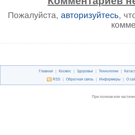
Комментариев не
Пожалуйста,
авторизуйтесь
, ч
комме
Главная
|
Космос
|
Здоровье
|
Технологии
|
Катас
RSS
|
Обратная связь
|
Информеры
|
О са
При полном или частичн