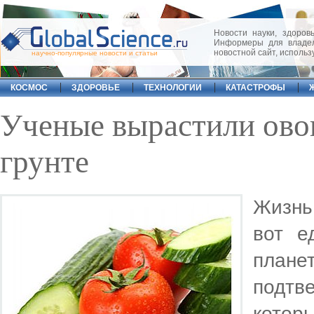
Новости науки, здоровь
Информеры для владел
новостной сайт, исполь
научно-популярные новости и статьи
КОСМОС
ЗДОРОВЬЕ
ТЕХНОЛОГИИ
КАТАСТРОФЫ
Ученые вырастили ово
грунте
Жизнь
вот е
план
подтв
котор