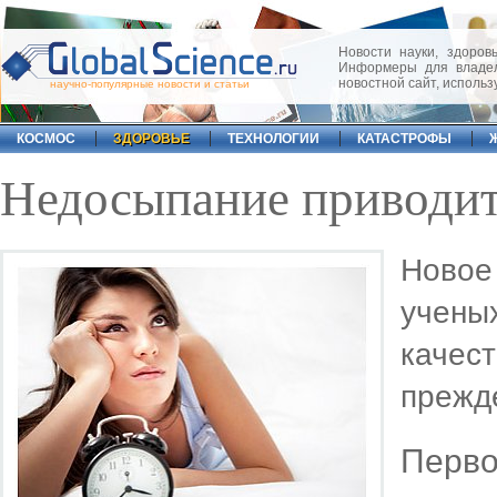
Новости науки, здоровь
Информеры для владел
новостной сайт, исполь
научно-популярные новости и статьи
КОСМОС
ЗДОРОВЬЕ
ТЕХНОЛОГИИ
КАТАСТРОФЫ
Недосыпание приводит
Ново
учен
качес
прежд
Перв