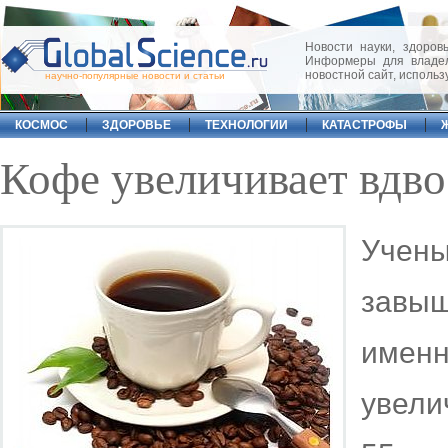
Новости науки, здоровь
Информеры для владел
новостной сайт, исполь
научно-популярные новости и статьи
КОСМОС
ЗДОРОВЬЕ
ТЕХНОЛОГИИ
КАТАСТРОФЫ
Кофе увеличивает вдво
Уче
завы
именн
увел