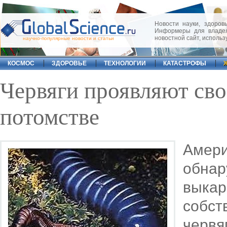
Новости науки, здоровь
Информеры для владел
новостной сайт, исполь
научно-популярные новости и статьи
КОСМОС
ЗДОРОВЬЕ
ТЕХНОЛОГИИ
КАТАСТРОФЫ
Червяги проявляют сво
потомстве
Амери
обнар
выка
собст
червя