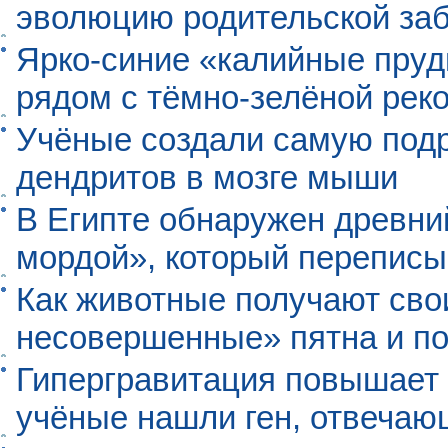
эволюцию родительской заб
Ярко-синие «калийные пруд
рядом с тёмно-зелёной рек
Учёные создали самую под
дендритов в мозге мыши
В Египте обнаружен древни
мордой», который перепис
Как животные получают св
несовершенные» пятна и п
Гипергравитация повышает 
учёные нашли ген, отвечаю