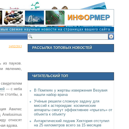
амые свежие научные новости на страницах вашего сайта
14/02/2013
РАССЫЛКА ТОПОВЫХ НОВОСТЕЙ
 из пауков.
ли явлению,
ЧИТАТЕЛЬСКИЙ ТОП
свидетелем
ией
— с неба
В Помпеях у жертвы извержения Везувия
ли столбы, а
нашли набор врача
Учёные решили сложную задачу для
миссий к астероидам: космические
иция Авилес
аппараты смогут эффективнее «прыгать» от
объекта к объекту
д Anelosimus
виду относят
Антарктический ледник Хектория отступил
на 25 километров всего за 15 месяцев
ная вдова.