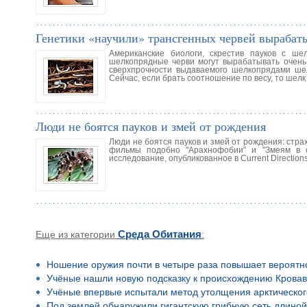
Генетики «научили» трансгенных червей вырабат
Американские биологи, скрестив пауков с ш
шелкопрядные черви могут вырабатывать очень 
сверхпрочности выдаваемого шелкопрядами шел
Сейчас, если брать соотношение по весу, то шелк
Люди не боятся пауков и змей от рождения
Люди не боятся пауков и змей от рождения: стр
фильмы подобно "Арахнофобии" и "Змеям в с
исследование, опубликованное в Current Direction
Еще из категории
Среда Обитания
:
Ношение оружия почти в четыре раза повышает вероятн
Учёные нашли новую подсказку к происхождению Кровав
Учёные впервые испытали метод утолщения арктическог
Под землей обнаружили гигантскую грибную сеть длино