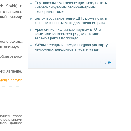
Спутниковые мегасозвездия могут стать
ah Smith) и
«нерегулируемым геоинженерным
что на видео
экспериментом»
пный размер
Белок восстановления ДНК может стать
ключом к новым методам лечения рака
Ярко-синие «калийные пруды» в Юте
заметили из космоса рядом с тёмно-
зелёной рекой Колорадо
после захода
Учёные создали самую подробную карту
ят добычу».
нейронных дендритов в мозге мыши
 образовался
Еще
них явление.
дощ з павуків
Вашем столе
 с реальными
умаги. Данное