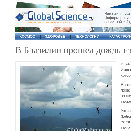
Новости науки,
Информеры для
новостной сайт
научно-популярные новости и статьи
КОСМОС
ЗДОРОВЬЕ
ТЕХНОЛОГИИ
КАТАСТРО
В Бразилии прошел дождь из
В не
Имен
котор
Возв
пораз
на зе
также
Уста
(Leti
eximi
таких