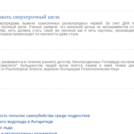
ывать сверхпрочный шелк
елкопрядами, вывели трансгенных шелкопрядных червей. За счет ДНК 
прочный шелк. Ученые заявили, что конечной целью их экспериментов ст
ка, нить должна стать такой же прочной как и нить паутины, производи
 пауков превосходит по прочности даже сталь.
ах развивается в течение раннего детства. Кинопродюсеры Голливуда неслу
амолете": большинство людей жутко боятся пауков и змей. Новое док
s in Psychological Science, журнале Ассоциации Психологических Наук
ость попытки самоубийства среди подростков
ого водопада в Антарктиде
о льда
й в квадриллионы километров