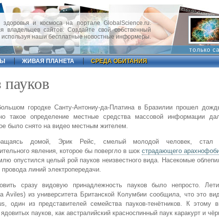
 здоровья и космоса на портале GlobalScience.ru.
 владельцев сайтов. Создайте свой собственный
, используя наши бесплатные новостные информеры.
только с
ФЫ
ЖИВАЯ ПЛАНЕТА
СРЕДА ОБИТАНИЯ
 пауков
большом городке Санту-Антониу-да-Платина в Бразилии прошел дождь
но такое определение местные средства массовой информации да
ое было снято на видео местным жителем.
ращаясь домой, Эрик Рейс, смелый молодой человек, стал 
ительного явления, которое бы повергло в шок
страдающего арахнофоб
млю опустился целый рой пауков неизвестного вида. Насекомые облепи
 провода линий электропередачи.
новить сразу видовую принадлежность пауков было непросто. Лет
cia Aviles) из университета Британской Колумбии сообщила, что это ви
us, один из представителей семейства пауков-тенётников. К этому 
 ядовитых пауков, как австралийский красноспинный паук каракурт и чёр