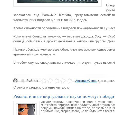
Спец
униве
запечатлен вид Parawixia bistriata, представители семей
членистоногих подтолкнул их к таким выводам.
Кроме сложности определения видовой принадлежности сущест
«Это очень большая колония, — отметил Джордж Уэц. — Особи 
солнца, собираясь в кронах деревьев в небольшие группы. Днё
Паучье сборище ученые еще объясняют возможным одновременн
временный «конгломерат».
В любом случае специалисты отмечают, что для пауков высокий
Рейтинг:
Авторизуйтесь
для оценки
С этим материалом еще читают:
Реалистичные виртуальные пауки помогут побед
Исследователи разработали более усовершен
множество виртуальных реалистичных пауков ра
вещами, находящимися на столе, ползать по кни
приложение, скорее всего, не понадобится всем 