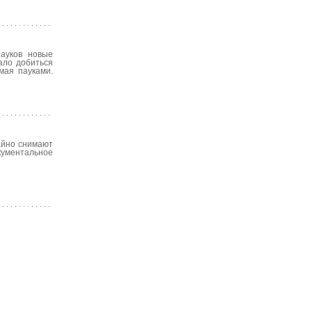
пауков новые
ало добиться
мая пауками.
чайно снимают
ументальное