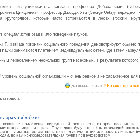
иалисты из университета Канзаса, профессор Дебора Смит (Debor
рситета Цинциннати, профессор Джордж Уэц (George Uetz)утверждают, 
ства кругопрядов, которые часто встречаются в лесах России. Кру
в специалистов озадачило поведение пауков.
P. bistriata признаки социального поведения демонстрируют обычно 
м пауки занимаются плетением индивидуальных сетей, где затем караул
ым переселением нескольких групп насекомых, в результате которого
 уровень социальной организации – очень редкое и не характерное для 
українська версія:
У Бразилії пройшов 
 материала
ить арахнофобию
ствованное приложение виртуальной реальности, которое поселит на 
зличных размеров и окраса. Пауки даже будут способны взаимодействовать
гам и другим предметам, прятаться под документами или просто листками б
людям, но научно-исследовательская группа под руководством