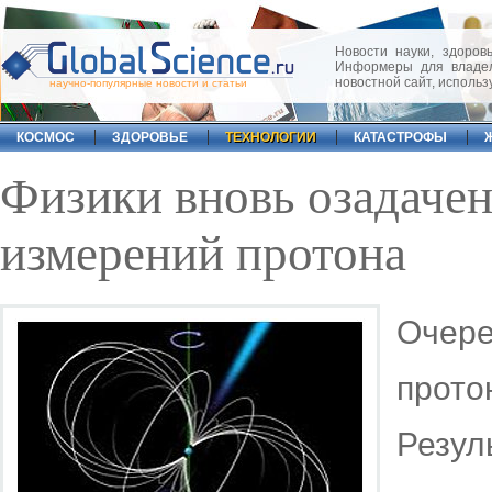
Новости науки, здоровь
Информеры для владел
новостной сайт, исполь
научно-популярные новости и статьи
КОСМОС
ЗДОРОВЬЕ
ТЕХНОЛОГИИ
КАТАСТРОФЫ
Физики вновь озадачен
измерений протона
Очере
прото
Резу