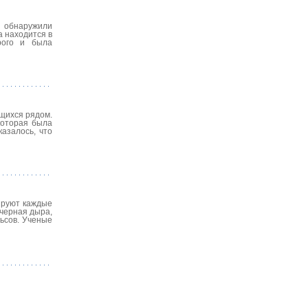
 обнаружили
 находится в
орого и была
ящихся рядом.
которая была
азалось, что
ируют каждые
 черная дыра,
ьсов. Ученые