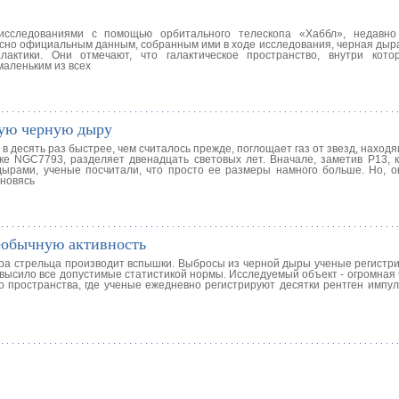
исследованиями с помощью орбитального телескопа «Хаббл», недавно
сно официальным данным, собранным ими в ходе исследования, черная дыра
лактики. Они отмечают, что галактическое пространство, внутри кот
маленьким из всех
ую черную дыру
 десять раз быстрее, чем считалось прежде, поглощает газ от звезд, наход
ке NGC7793, разделяет двенадцать световых лет. Вначале, заметив Р13, 
дырами, ученые посчитали, что просто ее размеры намного больше. Но, ок
ановясь
еобычную активность
ыра стрельца производит вспышки. Выбросы из черной дыры ученые регистр
евысило все допустимые статистикой нормы. Исследуемый объект - огромная
о пространства, где ученые ежедневно регистрируют десятки рентген импул