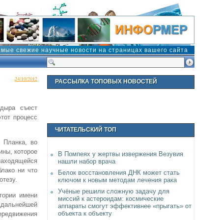
амые свежие научные новости на страницах вашего сайта
24/10/2012
РАССЫЛКА ТОПОВЫХ НОВОСТЕЙ
 дыра съест
этот процесс
ЧИТАТЕЛЬСКИЙ ТОП
 Планка, во
ины, которое
В Помпеях у жертвы извержения Везувия
 находящейся
нашли набор врача
лако ни что
Белок восстановления ДНК может стать
отезу.
ключом к новым методам лечения рака
Учёные решили сложную задачу для
тории имени
миссий к астероидам: космические
 дальнейшей
аппараты смогут эффективнее «прыгать» от
объекта к объекту
ередвижения