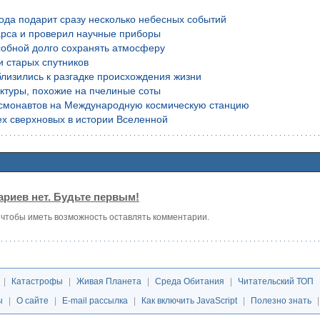
года подарит сразу несколько небесных событий
рса и проверил научные приборы
обной долго сохранять атмосферу
и старых спутников
лизились к разгадке происхождения жизни
уктуры, похожие на пчелиные соты
осмонавтов на Международную космическую станцию
х сверхновых в истории Вселенной
риев нет. Будьте первым!
, чтобы иметь возможность оставлять комментарии.
|
Катастрофы
|
Живая Планета
|
Среда Обитания
|
Читательский ТОП
ы
|
О сайте
|
E-mail рассылка
|
Как включить JavaScript
|
Полезно знать