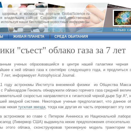
 здоровья и космоса на портале GlobalScience.ru.
 владельцев сайтов. Создайте свой собственный
, используя наши бесплатные новостные информеры.
только с
ФЫ
ЖИВАЯ ПЛАНЕТА
СРЕДА ОБИТАНИЯ
ки "съест" облако газа за 7 лет
анным ученых образовавшийся в центре нашей галактики черная
йшее к ней облако газа к сентябрю следующего года, и продлиться 
 7 лет, информирует Astrophysical Journal.
11 году астрономы Института внеземной физики из Общества Макса
 с Райнхардом Гензель обнаружили облако горячего газа средней велич
ремительной скоростью направляется к гигантской черной дыре Sgr A*,
ей зведной системе. Некоторые ученые предполагают, что данное об
 как некая
тусклая звезда
, тогда как другая их часть опровергают эту гип
па астрономов во главе с Питером Анниноса из Национальной лабора
нсапод (Ливермор США) выдвинула некие предположения относительно
бы этого облака, сконструировав трехмерную модель траектории п