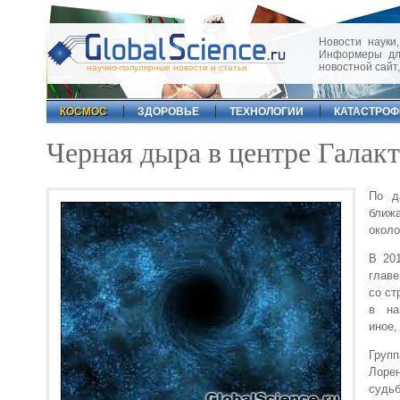
Новости науки,
Информеры для
новостной сайт
научно-популярные новости и статьи
КОСМОС
ЗДОРОВЬЕ
ТЕХНОЛОГИИ
КАТАСТРО
Черная дыра в центре Галакти
По д
ближа
около
В 20
главе
со ст
в наш
иное,
Груп
Лоре
судь