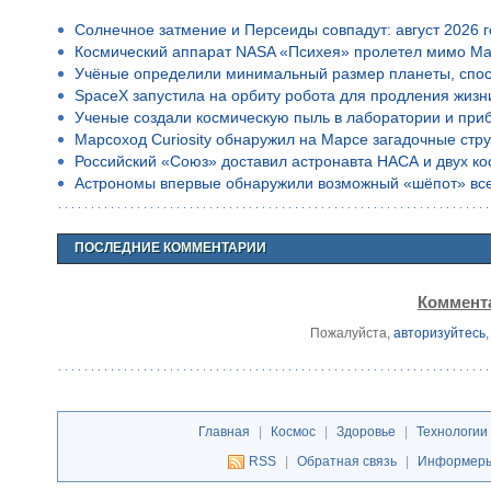
Солнечное затмение и Персеиды совпадут: август 2026 
Космический аппарат NASA «Психея» пролетел мимо Ма
Учёные определили минимальный размер планеты, спос
SpaceX запустила на орбиту робота для продления жизн
Ученые создали космическую пыль в лаборатории и приб
Марсоход Curiosity обнаружил на Марсе загадочные стр
Российский «Союз» доставил астронавта НАСА и двух к
Астрономы впервые обнаружили возможный «шёпот» все
ПОСЛЕДНИЕ КОММЕНТАРИИ
Коммента
Пожалуйста,
авторизуйтесь
Главная
|
Космос
|
Здоровье
|
Технологии
RSS
|
Обратная связь
|
Информер