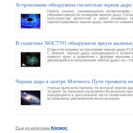
Астрономами обнаружена гигантская черная дыра
Группа ученых, занимающаяся космическими 
сверхмассивную по размерам черную дыру. Согла
пространстве крохотной в своих размерах га
зарегистрирована черная дыра, является самым 
В галактике NGC7793 обнаружили яркую маленьк
Открытая недавно астрономами черная дыра Р13 в
С Землей, черную дыру, находящуюся в галакти
намного ярче, в сравнении с другими черными 
двигающийся в направлении черной дыры газ, ст
Черная дыра в центре Млечного Пути проявила н
Ученые выяснили причину, по которой черная д
10 дней. За прошлый год количество вспышек пр
находящаяся в центральной части галактическог
встревожены увеличением числа вспышек
Еще из категории
Космос
: