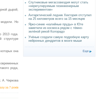
Спутниковые мегасозвездия могут стать
«нерегулируемым геоинженерным
рной дырой,
экспериментом»
Антарктический ледник Хектория отступил
на 25 километров всего за 15 месяцев
 модели. Но
Ярко-синие «калийные пруды» в Юте
заметили из космоса рядом с тёмно-
зелёной рекой Колорадо
 2013 года.
Учёные создали самую подробную карту
й структуре
нейронных дендритов в мозге мыши
 которых она
Еще
современных
такого рода,
: А. Чиркова
азу за 7 років